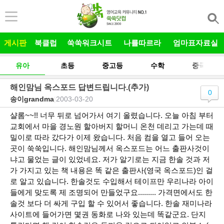
본문 바로가기
게시판
북클럽
쑥쑥워크시트
나를따르라
엄마표자료실
유아
초등
중고등
수학
중국어
해인맘님 옥스포드 답변드립니다.(추가)
0
송이grandma
|
2003-03-20
샬롬~~!! 너무 뒤로 넘어가서 여기 올렸습니다. 오늘 아침 부터
교회에서 마을 경노원 할아버지 할머니 온천 데리고 가는데 때
밀이로 따라 갔다가 이제 왔습니다. 처음 컴을 열고 들어 오는
곳이 쑥쑥입니다. 해인맘님께서 옥스포드는 어느 출판사것이
냐고 물었는 글이 있었네요. 저가 알기로는 지금 한솔 것과 저
가 가지고 있는 책 내용은 똑 같은 출판사(영국 옥스포드)인 걸
로 알고 있습니다. 한솔것도 수입해서 테이프만 우리나라 아이
들에게 맞도록 제 조명되어 만들었구요......... 가격면에서도 한
솔것 보다 더 싸게 구입 할 수 있어서 좋습니다. 한솔 재미나라
사이트에 들어가면 몇권 동화로 나와 있는데 똑같군요. 단지