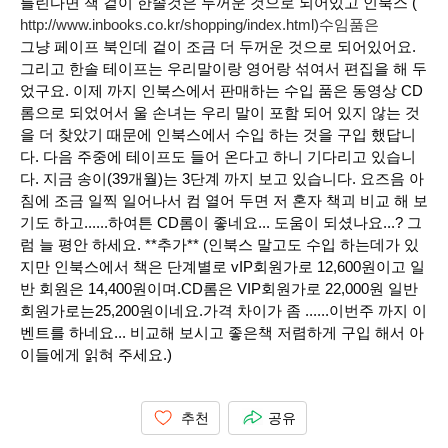
틀린다면 책 겉이 한솔것은 두꺼운 것으로 되어있고 인북스 (
http://www.inbooks.co.kr/shopping/index.html)수임품은
그냥 페이프 북인데 겉이 조금 더 두꺼운 것으로 되어있어요.
그리고 한솔 테이프는 우리말이랑 영어랑 섞여서 편집을 해 두
었구요. 이제 까지 인북스에서 판매하는 수입 품은 동영상 CD
롬으로 되었어서 울 손녀는 우리 말이 포함 되어 있지 않는 것
을 더 찾았기 때문에 인북스에서 수입 하는 것을 구입 했답니
다. 다음 주중에 테이프도 들어 온다고 하니 기다리고 있습니
다. 지금 송이(39개월)는 3단계 까지 보고 있습니다. 요즈음 아
침에 조금 일찍 일어나서 컴 열어 두면 저 혼자 책괴 비교 해 보
기도 하고......하여튼 CD롬이 좋네요... 도움이 되셨나요...? 그
럼 늘 평안 하세요. **추가** (인북스 말고도 수입 하는데가 있
지만 인북스에서 책은 단계별로 vIP회원가로 12,600원이고 일
반 회원은 14,400원이며.CD롬은 VIP회원가로 22,000원 일반
회원가로는25,200원이네요.가격 차이가 좀 ......이번주 까지 이
벤트를 하네요... 비교해 보시고 좋은책 저렴하게 구입 해서 아
이들에게 읽혀 주세요.)
추천
공유