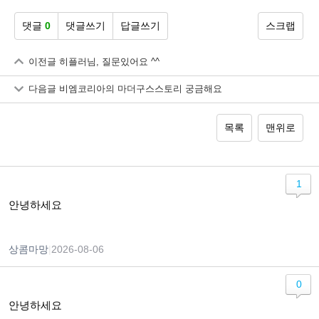
댓글
0
댓글쓰기
답글쓰기
스크랩
이전글
히플러님, 질문있어요 ^^
다음글
비엠코리아의 마더구스스토리 궁금해요
목록
맨위로
1
안녕하세요
상콤마망
|
2026-08-06
0
안녕하세요