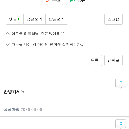
추천
공유
댓글
0
댓글쓰기
답글쓰기
스크랩
이전글
히플러님, 질문있어요 ^^
다음글
나는 왜 아이의 영어에 집착하는가....
목록
맨위로
0
안녕하세요
상콤마망
|
2026-08-06
0