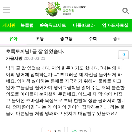
본문 바로가기
게시판
북클럽
쑥쑥워크시트
나를따르라
엄마표자료실
유아
초등
중고등
수학
중국어
초록토끼님! 글 잘 읽었슴다.
0
가을사랑
|
2003-03-21
님의 글 잘 읽었습니다. 저의 화두이기도 합니다. "나는 왜 아
이의 영어에 집착하는가...." 부끄러운 제 자신을 돌아보게 하
네요. 영어책 싫어하는 큰애를 자극하기 위해서 둘째를 끼고
앉아 호들갑을 떨어가며 영어그림책을 읽어 주는 저의 불순한
의도를 아이들이 눈치챌까 두렵네요. 어느새 제 맘 속에 비집
고 들어온 조바심과 욕심으로 부터 한발짝 성큼 물러서려 합니
다. 언제쯤이면 "나는 왜 아이의 영어에 집착하는가...."라는 물
음에 다른맘들 처럼 명쾌하고 멋지게 대답할수 있을까요?