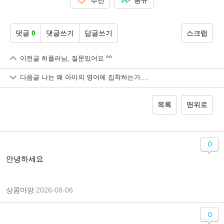
추천
공유
댓글
0
댓글쓰기
답글쓰기
스크랩
이전글
히플러님, 질문있어요 ^^
다음글
나는 왜 아이의 영어에 집착하는가....
목록
맨위로
0
안녕하세요
상콤마망
|
2026-08-06
0