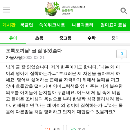
본문 바로가기
게시판
북클럽
쑥쑥워크시트
나를따르라
엄마표자료실
유아
초등
중고등
수학
중국어
초록토끼님! 글 잘 읽었슴다.
0
가을사랑
|
2003-03-21
님의 글 잘 읽었습니다. 저의 화두이기도 합니다. "나는 왜 아
이의 영어에 집착하는가...." 부끄러운 제 자신을 돌아보게 하
네요. 영어책 싫어하는 큰애를 자극하기 위해서 둘째를 끼고
앉아 호들갑을 떨어가며 영어그림책을 읽어 주는 저의 불순한
의도를 아이들이 눈치챌까 두렵네요. 어느새 제 맘 속에 비집
고 들어온 조바심과 욕심으로 부터 한발짝 성큼 물러서려 합니
다. 언제쯤이면 "나는 왜 아이의 영어에 집착하는가...."라는 물
음에 다른맘들 처럼 명쾌하고 멋지게 대답할수 있을까요?