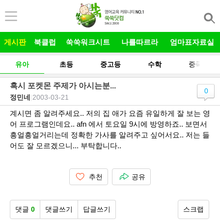
본문 바로가기
게시판
북클럽
쑥쑥워크시트
나를따르라
엄마표자료실
유아
초등
중고등
수학
중국어
혹시 포켓몬 주제가 아시는분...
0
정민네
|
2003-03-21
계시면 좀 알려주세요.. 저의 집 애가 요즘 유일하게 잘 보는 영
어 프로그램인데요.. afn 에서 토요일 9시에 방영하죠.. 보면서
흥얼흥얼거리는데 정확한 가사를 알려주고 싶어서요.. 저는 들
어도 잘 모르겠으니... 부탁합니다..
추천
공유
댓글
0
댓글쓰기
답글쓰기
스크랩