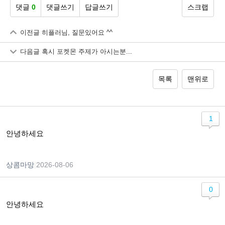
댓글
0
댓글쓰기
답글쓰기
스크랩
이전글
히플러님, 질문있어요 ^^
다음글
혹시 포켓몬 주제가 아시는분...
목록
맨위로
1
안녕하세요
상콤마망
|
2026-08-06
0
안녕하세요