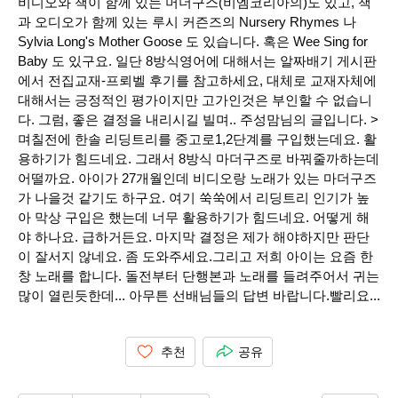
비디오와 책이 함께 있는 머더구스(비엠코리아의)도 있고, 책
과 오디오가 함께 있는 루시 커즌즈의 Nursery Rhymes 나
Sylvia Long's Mother Goose 도 있습니다. 혹은 Wee Sing for
Baby 도 있구요. 일단 8방식영어에 대해서는 알짜배기 게시판
에서 전집교재-프뢰벨 후기를 참고하세요, 대체로 교재자체에
대해서는 긍정적인 평가이지만 고가인것은 부인할 수 없습니
다. 그럼, 좋은 결정을 내리시길 빌며.. 주성맘님의 글입니다. >
며칠전에 한솔 리딩트리를 중고로1,2단계를 구입했는데요. 활
용하기가 힘드네요. 그래서 8방식 마더구즈로 바꿔줄까하는데
어떨까요. 아이가 27개월인데 비디오랑 노래가 있는 마더구즈
가 나을것 같기도 하구요. 여기 쑥쑥에서 리딩트리 인기가 높
아 막상 구입은 했는데 너무 활용하기가 힘드네요. 어떻게 해
야 하나요. 급하거든요. 마지막 결정은 제가 해야하지만 판단
이 잘서지 않네요. 좀 도와주세요.그리고 저희 아이는 요즘 한
창 노래를 합니다. 돌전부터 단행본과 노래를 들려주어서 귀는
많이 열린듯한데... 아무튼 선배님들의 답변 바랍니다.빨리요...
추천
공유