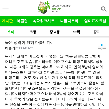
본문 바로가기
게시판
북클럽
쑥쑥워크시트
나를따르라
엄마표자료실
유아
초등
중고등
수학
중국어
둘은 성격이 전혀 다릅니다.
0
히플러
|
2003-03-21
두가지 교재중 어느것이 더 좋을까요, 하는 질문만큼 답변이
어려운 것도 없습니다. 하물며 머더구스와 리딩트리처럼 성격
이 다른 교재의 경우는 더더욱 그러하지요. 만약 8방식 영어와
머더구스를 비교하라고 한다면 그건 가능합니다만..^^; 일단
리딩트리는 저도 자세한 정보가 없어서 뭐라 말씀드릴수 없지
만 어쨌든 27개월에는 이르지 안을까 싶고 무엇보다 활용이 힘
드시다니 머더구스쪽으로 생각하신 것은 옳은 결정이라 생각
합니다. 하지만 머더구스라 해서 8방식 영어만 있는 것은 아닙
니다. 쑥쑥의 많은 선배들은 아마 머더구스 하나를 배우기 위
해 전집을 구매하는 것에 대해서는 많이들 반대하실 것입니다.