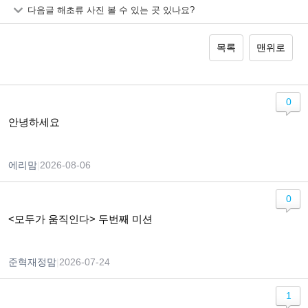
다음글
해초류 사진 볼 수 있는 곳 있나요?
목록
맨위로
0
안녕하세요
에리맘
|
2026-08-06
0
<모두가 움직인다> 두번째 미션
준혁재정맘
|
2026-07-24
1