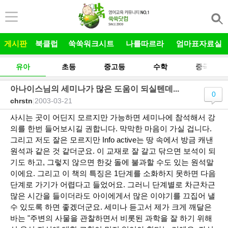
본문 바로가기
게시판
북클럽
쑥쑥워크시트
나를따르라
엄마표자료실
유아
초등
중고등
수학
중국어
아나이스님의 세미나가 많은 도움이 되실텐데...
0
chrstn
|
2003-03-21
사시는 곳이 어딘지 모르지만 가능하면 세미나에 참석해서 강
의를 한번 들어보시길 권합니다. 막막한 마음이 가실 겁니다.
그리고 저도 잘은 모르지만 Info active는 땅 속에서 방금 캐낸
원석과 같은 것 같더군요. 이 교재로 잘 갈고 닦으면 보석이 되
기도 하고, 그렇지 않으면 한갖 돌에 불과할 수도 있는 원석말
이에요. 그리고 이 책의 특징은 1단계를 소화하지 못하면 다음
단계로 가기가 어렵다고 들었어요. 그러니 단계별로 차근차근
많은 시간을 들이더라도 아이에게서 많은 이야기를 끄집어 낼
수 있도록 하면 좋겠더군요. 세미나 듣고서 제가 크게 깨달은
바는 "주변의 사물을 관찰하면서 비롯된 과학을 잘 하기 위해