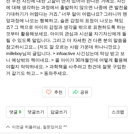
선 우선 자신에 대한 고찰이 먼저 있어야 한다는 거에요. 자신
에 대해 생각하는 과정에서 출발하지 않으면 나중에 큰 발전을
기대하기가 어렵다는 거죠." 너무 말이 어렵나요? 그러니까 맨
앞과정에 나오는 행복하고, 슬픈 감정의 표정이 나오는 책있
죠? 그 책으로 아이의 감정과 생각을 밖으로 표현하도록 하는
것부터 활용해보세요. 아이의 관심과 시선을 자기자신에게 돌
릴 수 있도록 말입니다. 그리고 더 자세한 건 다른 분의 말씀을
참고하시고요... (저도 잘 모르는 사람 가운데 하나니깐요.)
milleboy님의 글입니다. > infoactive 사긴샀는데 막상 받고 보
니 예상밖의 책이네요. > 울 아이가 30개월인데 어떻게 활용해
야할지 막막하네요. > 과학책을 사주려고 한건데 잘못 구입한
거 같기도 하고... > 동와주세요.
추천
공유
댓글
0
댓글쓰기
답글쓰기
스크랩
이전글
히플러님, 질문있어요 ^^