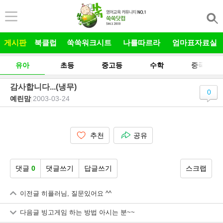
본문 바로가기
게시판
북클럽
쑥쑥워크시트
나를따르라
엄마표자료실
유아
초등
중고등
수학
중국어
감사합니다...(냉무)
0
예린맘
|
2003-03-24
추천
공유
댓글
0
댓글쓰기
답글쓰기
스크랩
이전글
히플러님, 질문있어요 ^^
다음글
빙고게임 하는 방법 아시는 분~~