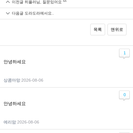
이전글
히플러님, 질문있어요 ^^
다음글
도라도라에서요..
목록
맨위로
1
안녕하세요
상콤마망
|
2026-08-06
0
안녕하세요
에리맘
|
2026-08-06