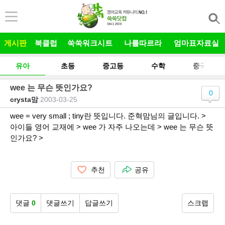
본문 바로가기
게시판
북클럽
쑥쑥워크시트
나를따르라
엄마표자료실
유아
초등
중고등
수학
중국어
wee 는 무슨 뜻인가요?
0
crysta맘
|
2003-03-25
wee = very small ; tiny란 뜻입니다. 준혁맘님의 글입니다. >
아이들 영어 교재에 > wee 가 자주 나오는데 > wee 는 무슨 뜻
인가요? >
추천
공유
댓글
0
댓글쓰기
답글쓰기
스크랩