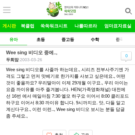
본문 바로가기
게시판
북클럽
쑥쑥워크시트
나를따르라
엄마표자료실
유아
초등
중고등
수학
중국어
Wee sing 비디오 중에..,
0
두희맘
|
2003-03-26
Wee sing 비디오를 사줄까 하는데요., 시리즈 전부사주기엔 가
격도 그렇고 먼저 맛베기로 한가지를 사보고 싶은데요., 어떤
것이 좋을까요? 우리딸아이 이제 29개월 이구요., 우리 아이는
요즘 까이유를 아주 즐겨봅니다. HEN(가족영화채널) 대전에
선 16번 에서 매일아침 7:30 엘모 하구요 이어서 8:00 클리포드
하구요 이어서 8:30 까이유 합니다. 9시까지요. 앗, 다들 알고
계신다구요., 이런 이런.., Wee sing 비디오 보시는 분들 답글
좀 주세요.,