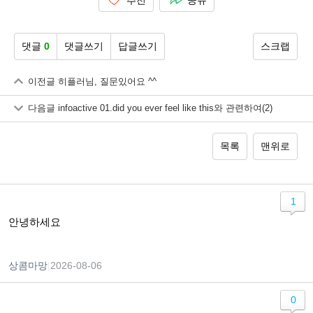
추천
공유
댓글
0
댓글쓰기
답글쓰기
스크랩
이전글
히플러님, 질문있어요 ^^
다음글
infoactive 01.did you ever feel like this와 관련하여(2)
목록
맨위로
1
안녕하세요
상콤마망
|
2026-08-06
0