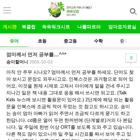
본문 바로가기
게시판
북클럽
쑥쑥워크시트
나를따르라
엄마표자료실
유아
초등
중고등
수학
중국어
엄마께서 먼저 공부를....^^*
0
송이할머니
|
2005-10-03
아직 안 주무 시나요? 엄마께서 먼저 공부를 하세요. 단어도 찾
아 보시고 문장도 외우시고요. 인북스것은 과거형으로 되어 있
어요. 이것을 현제 시제로 고쳐서 아이에게 말을 건네 주시고
지나간 일은 책 내용 그대로 응용 해서 쓰시면 되고요. (Talk
Kids 뉴스에 보시면 활용문이 있어요.) 2단계에 해당 되는 활용
문을 인북스에 조금씩 적어 두었는 것 참고도 하시고요. 송이
는 송이 엄마 아빠가 읽어 주면서 조금씩 다르게 묻기도 하고
한답니다. cd롬은 열어 두면 한꺼번에 (단계별로)거의 다 본답
니다. 일 주일에 한번 이상 ORT를 보도록 도와 주고 있습니다.
다른 책도 많이 있으니까 일 주일 시간표를 짜서 보여 주고 있