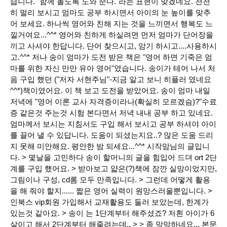
습니다. "함께 놀도록 도와 준다."라는 표현이 맞겠네요. 천천
히 멀리 보시고 엄마도 공부 하시면서 아이의 눈 높이를 맞추
어 보세요. 하나씩 영어와 친해 지는 것을 느끼면서 행복도 느
낄거여요...^^* 영어와 친하게 하실려면 먼저 엄마가 단어장을
끼고 사셔야 한답니다. 단어 찾으시고, 암기 하시고....사용하시
고.^^* 저나 송이 엄마가 도전 받은 책은 "영어 하면 기죽은 엄
마를 위한 자신 만만 유아 영어"였습니다. 송이가 테어 나서 처
음 구입 했던 ("저자 서현주님"-지금 알고 보니 히플러 였네요
^^*)책이였어요. 이 책 보고 도전을 받았어요. 송이 엄마 내일
저녁에 "영어 이론 교사 자격증이라나(확실히 모르겠슴)?"수료
증 같은것 주는것 시험 본다면서 저녁 내내 공부 하고 있네요.
엄마께서 보시는 지침서도 구입 해서 보시고 공부 하셔야 아이
를 끌어 낼 수 있답니다. 도움이 되셨는지요..? 많은 도움 드리
지 못해 미안해요. 평안한 밤 되세요...^^* 시작맘님의 글입니
다. > 몇날을 고민하다 송이 할머니의 글을 힘입어 드뎌 ort 2단
계를 구입 했어요. > 받아보고 얇은(?)책에 잠깐 실망이었지만,
그림이나 구성, cd롬 모두 만족입니다. > 그런데 어떻게 활용
을 해 줘야 할지...... 짧은 영어 실력이 원망스러울뿐입니다. >
인북스 vip회원 가입해서 교재활용도 둘러 보았는데, 한계가
있는것 같아요. > 송이 는 1단계부터 해주셨죠? 저흰 아이가 6
살이고 해서 2단계부터 해줄려는데.. > > 좀 막막하네요... 본문