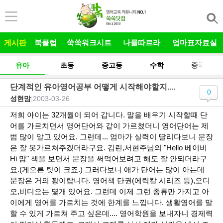
본문 바로가기
게시판
북클럽
쑥쑥워크시트
나를따르라
엄마표자료실
유아
초등
중고등
수학
중국어
단계적인 유아영어공부 어떻게 시작해야할지....
0
성현맘
|
2003-03-26
저희 아이는 32개월이 되어 갑니다. 말을 배우기 시작할때 단
어를 가르치면서 영어단어와 같이 가르쳤더니 영어단어는 제
법 많이 알고 있어요. 그런데... 엄마가 실력이 딸리다보니 문장
은 잘 못가르쳐주겠더라구요. 김린,서현주님의 "Hello 베이비
Hi 맘" 책을 보면서 문장을 써먹어보려고 해도 잘 안되더라구
요.(게으른 탓이 크죠.) 그러다보니 애가 단어는 많이 아는데
문장은 거의 꽝이랍니다. 영어책 단권(에릭칼 시리즈 등),오디
오,비디오는 몇개 있어요. 그런데 이제 그런 종류만 가지고 아
이에게 영어를 가르치는 것에 한계를 느낍니다. 생활영어를 말
할 수 있게 가르쳐 주고 싶은데.... 영어학원을 보내자니 경제력