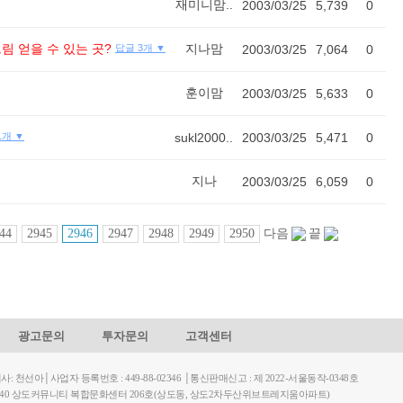
재미니맘..
2003/03/25
5,739
0
 그림 얻을 수 있는 곳?
지나맘
답글 3개 ▼
2003/03/25
7,064
0
훈이맘
2003/03/25
5,633
0
1개 ▼
sukl2000..
2003/03/25
5,471
0
지나
2003/03/25
6,059
0
44
2945
2946
2947
2948
2949
2950
다음
끝
광고문의
투자문의
고객센터
천선아│사업자 등록번호 : 449-88-02346 │통신판매신고 : 제 2022-서울동작-0348호
길 40 상도커뮤니티 복합문화센터 206호(상도동, 상도2차두산위브트레지움아파트)