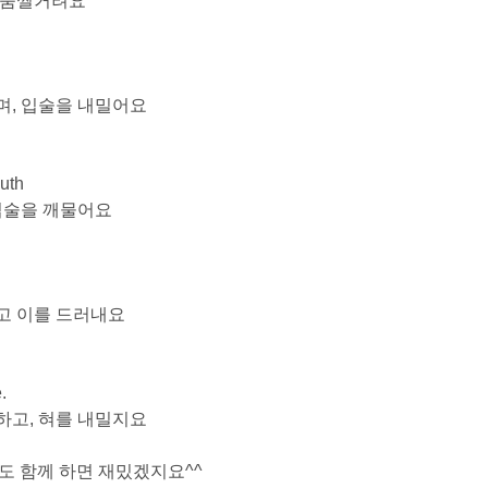
를 움찔거려요
리며, 입술을 내밀어요
uth
 입술을 깨물어요
들고 이를 드러내요
.
 하고, 혀를 내밀지요
표정도 함께 하면 재밌겠지요^^