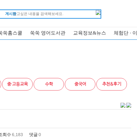
게시판
쑥쑥홈스쿨
쑥쑥 영어도서관
교육정보&뉴스
체험단 · 
중·고등교육
수학
중국어
추천&후기
조회수
6,183
댓글
0