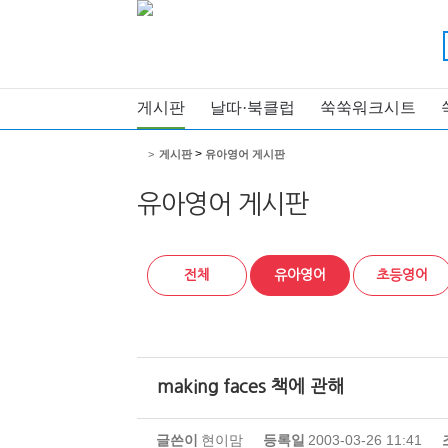
게시판
날따·북클럽
쑥쑥워크시트
>
>
게시판
유아영어 게시판
유아영어 게시판
전체
유아영어
초등영어
making faces 책에 관해
글쓴이
현이맘
등록일
2003-03-26 11:41