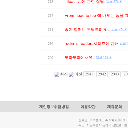
infoactive에 관한 잡담.
답글 1개 ▼
213
From head to toe 에 나오는 동물
212
송이 할머니 부탁드려요...
답글 2개 ▼
211
rockin's readers시리즈에 관해
답글 
210
도라도라에서요..
답글 1개 ▼
209
2941
2942
2943
29
최신
이전
개인정보취급방침
이용약관
제휴문의
상호명 : 쑥쑥플래닛 주식회사│대표이사: 
주소 : 서울특별시 동작구 상도로30