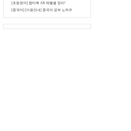
[초등영어] 챕터북 AR 레벨별 정리!
[중국어] [이용안내] 중국어 공부 노하우