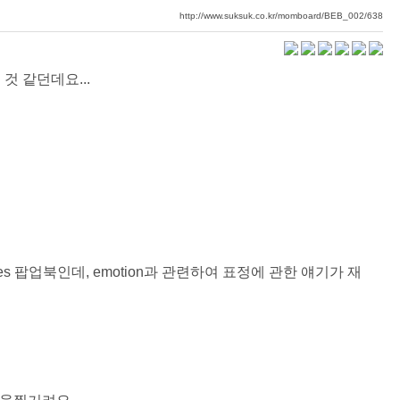
http://www.suksuk.co.kr/momboard/BEB_002/638
 것 같던데요...
aces 팝업북인데, emotion과 관련하여 표정에 관한 얘기가 재