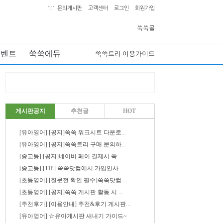
1:1 문의게시판
고객센터
로그인
회원가입
쑥쑥몰
이벤트
쑥쑥에듀
쑥쑥트리 이용가이드
게시판공지
추천글
HOT
[유아영어] [공지]쑥쑥 워크시트 다운로...
[유아영어] [공지]쑥쑥트리 구매 문의하...
[중고등] [공지]네이버 페이 결제시 쑥...
[중고등] [TIP] 쑥쑥닷컴에서 가입인사...
[초등영어] [질문전 확인 필수]쑥쑥닷컴 ...
[초등영어] [공지]쑥쑥 게시판 활동 시 ...
[추천후기] [이용안내] 추천&후기 게시판...
[유아영어] ☆유아게시판 새내기 가이드~