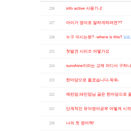
info active 사용기-2
228
아이가 영어로 말하게하려면??
227
누구 아시는분? -where is this?
답글 
226
첫발견 시리즈 어떻가요
225
sunshine이라는 교재 어디서 구하
224
한마당으로 옮겼습니다-쑥쑥-
223
예린맘,태민맘님 글은 한마당으로 옮
222
단계적인 유아영어공부 어떻게 시작해
221
나의 첫 영어책!
220