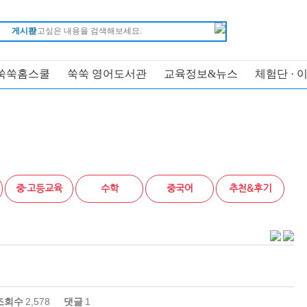
게시판
쑥쑥홈스쿨
쑥쑥 영어도서관
교육정보&뉴스
체험단 · 
중·고등교육
수학
중국어
추천&후기
조회수
2,578
댓글
1