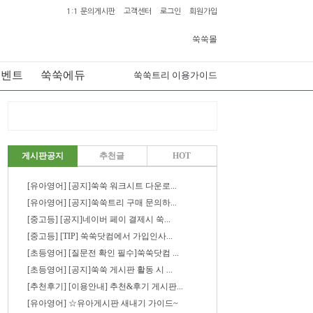
1:1 문의게시판
고객센터
로그인
회원가입
쑥쑥몰
이벤트
쑥쑥에듀
쑥쑥트리 이용가이드
게시판공지
추천글
HOT
[유아영어] [공지]쑥쑥 워크시트 다운로...
[유아영어] [공지]쑥쑥트리 구매 문의하...
[중고등] [공지]네이버 페이 결제시 쑥...
[중고등] [TIP] 쑥쑥닷컴에서 가입인사...
[초등영어] [질문전 확인 필수]쑥쑥닷컴 ...
[초등영어] [공지]쑥쑥 게시판 활동 시 ...
[추천후기] [이용안내] 추천&후기 게시판...
[유아영어] ☆유아게시판 새내기 가이드~