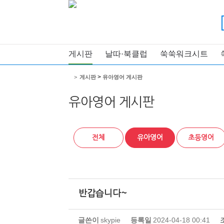
게시판
날따·북클럽
쑥쑥워크시트
>
>
게시판
유아영어 게시판
유아영어 게시판
전체
유아영어
초등영어
반갑습니다~
글쓴이
skypie
등록일
2024-04-18 00:41