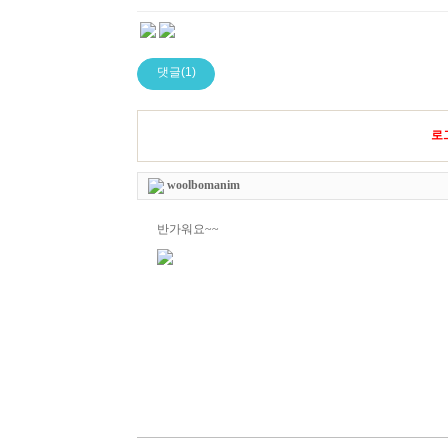
댓글(1)
로
woolbomanim
반가워요~~