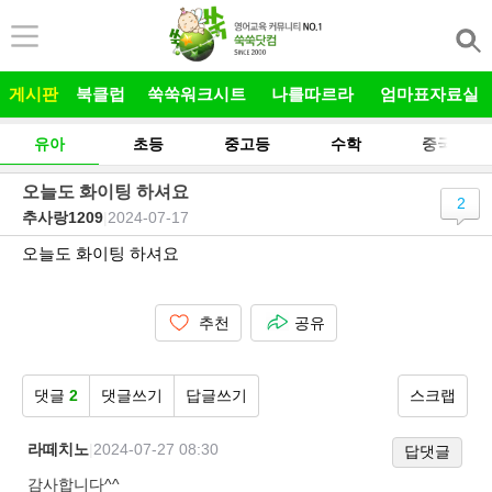
본문 바로가기
게시판
북클럽
쑥쑥워크시트
나를따르라
엄마표자료실
유아
초등
중고등
수학
중국어
오늘도 화이팅 하셔요
2
추사랑1209
|
2024-07-17
오늘도 화이팅 하셔요
추천
공유
댓글
2
댓글쓰기
답글쓰기
스크랩
라떼치노
|
2024-07-27 08:30
답댓글
감사합니다^^