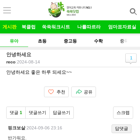
본문 바로가기
게시판
북클럽
쑥쑥워크시트
나를따르라
엄마표자료실
유아
초등
중고등
수학
중국어
안녕하세요
1
reco
|
2024-08-14
안녕하세요 좋은 하루 되세요~~
추천
공유
댓글
1
댓글쓰기
답글쓰기
스크랩
핑크보살
|
2024-09-06 23:16
답댓글
반가워요.