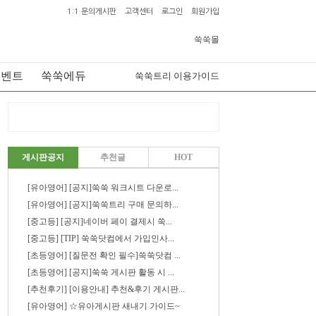
1:1 문의게시판
고객센터
로그인
회원가입
쑥쑥몰
이벤트
쑥쑥에듀
쑥쑥트리 이용가이드
게시판공지
추천글
HOT
[유아영어] [공지]쑥쑥 워크시트 다운로...
[유아영어] [공지]쑥쑥트리 구매 문의하...
[중고등] [공지]네이버 페이 결제시 쑥...
[중고등] [TIP] 쑥쑥닷컴에서 가입인사...
[초등영어] [질문전 확인 필수]쑥쑥닷컴 ...
[초등영어] [공지]쑥쑥 게시판 활동 시 ...
[추천후기] [이용안내] 추천&후기 게시판...
[유아영어] ☆유아게시판 새내기 가이드~