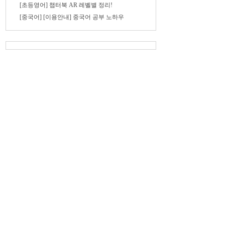
[초등영어] 챕터북 AR 레벨별 정리!
[중국어] [이용안내] 중국어 공부 노하우