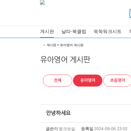
게시판
날따·북클럽
쑥쑥워크시트
>
>
게시판
유아영어 게시판
유아영어 게시판
전체
유아영어
초등영어
안녕하세요
글쓴이
핑크보살
등록일
2024-09-06 23:02