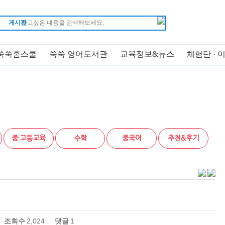
게시판
쑥쑥홈스쿨
쑥쑥 영어도서관
교육정보&뉴스
체험단 · 
중·고등교육
수학
중국어
추천&후기
조회수
2,024
댓글
1