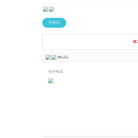
댓글(1)
로
여니5y
반가워요