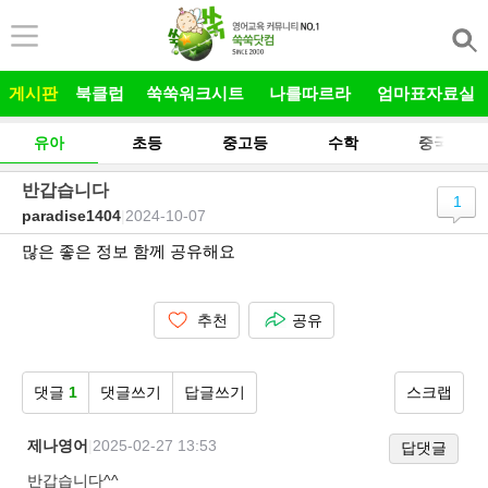
본문 바로가기
게시판
북클럽
쑥쑥워크시트
나를따르라
엄마표자료실
유아
초등
중고등
수학
중국어
반갑습니다
1
paradise1404
|
2024-10-07
많은 좋은 정보 함께 공유해요
추천
공유
댓글
1
댓글쓰기
답글쓰기
스크랩
제나영어
|
2025-02-27 13:53
답댓글
반갑습니다^^