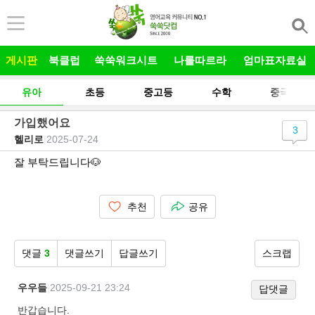
본문 바로가기
게시판
북클럽
쑥쑥워크시트
나를따르라
엄마표자료실
유아
초등
중고등
수학
중국어
가입했어요
3
헬리로
|
2025-07-24
잘 부탁드립니다🐶
추천
공유
댓글
3
댓글쓰기
답글쓰기
스크랩
우우들
|
2025-09-21 23:24
답댓글
반갑습니다.