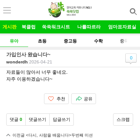
본문 바로가기
게시판
북클럽
쑥쑥워크시트
나를따르라
엄마표자료실
유아
초등
중고등
수학
중국어
가입인사 왔습니다~
0
wonderdh
|
2026-04-21
자료들이 많아서 너무 좋네요.
자주 이용하겠습니다~
추천
공유
댓글
0
댓글쓰기
답글쓰기
스크랩
이전글
<다시, 사람을 배웁니다>두번째 미션