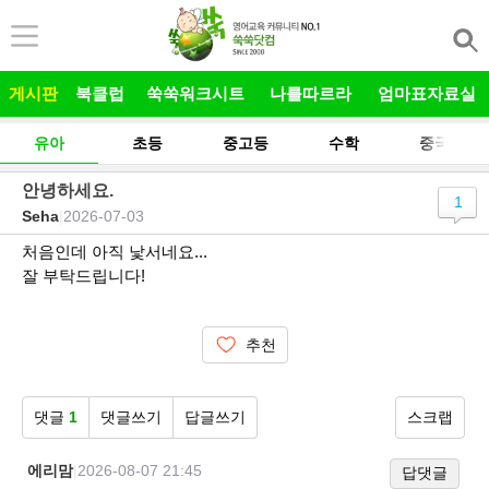
본문 바로가기
게시판
북클럽
쑥쑥워크시트
나를따르라
엄마표자료실
유아
초등
중고등
수학
중국어
안녕하세요.
1
Seha
|
2026-07-03
처음인데 아직 낯서네요...
잘 부탁드립니다!
추천
댓글
1
댓글쓰기
답글쓰기
스크랩
에리맘
|
2026-08-07 21:45
답댓글