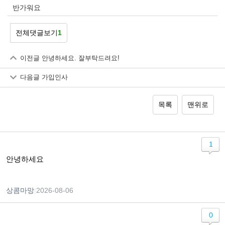
반가워요
전체댓글보기
1
이전글
안녕하세요. 잘부탁드려요!
다음글
가입인사
목록
맨위로
1
안녕하세요
상콤마망
|
2026-08-06
0