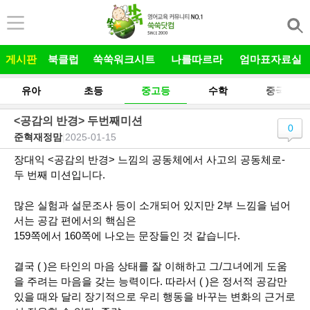
본문 바로가기
게시판
북클럽
쑥쑥워크시트
나를따르라
엄마표자료실
유아
초등
중고등
수학
중국어
<공감의 반경> 두번째미션
0
준혁재정맘
|
2025-01-15
장대익
<
공감의 반경
>
느낌의 공동체에서 사고의 공동체로
-
두 번째 미션입니다
.
많은 실험과 설문조사 등이 소개되어 있지만
2
부 느낌을 넘어
서는 공감 편에서의 핵심은
159
쪽에서
160
쪽에 나오는 문장들인 것 같습니다
.
결국
( )
은 타인의 마음 상태를 잘 이해하고 그
/
그녀에게 도움
을 주려는 마음을 갖는 능력이다
.
따라서
( )
은 정서적 공감만
있을 때와 달리 장기적으로 우리 행동을 바꾸는 변화의 근거로