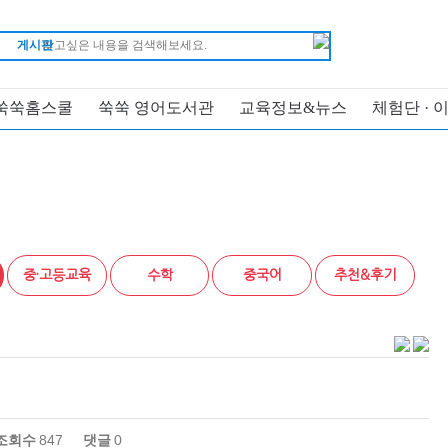
게시판
쑥쑥홈스쿨
쑥쑥 영어도서관
교육정보&뉴스
체험단 · 
중·고등교육
수학
중국어
추천&후기
조회수
847
댓글
0