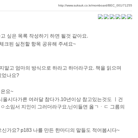
http://www.suksuk.co.kr/momboard/BEC_001/71255
하고 싶은 목록 작성하기 하면 될것 같아요.
서 체크된 실천할 항목 공유해 주세요~
하지말고 엄마의 방식으로 하라고 하더라구요. 책을 읽으며
있었나요?
것은요~
올시다가른 여러달 참다가.10년이상 참고있는것도 ㅣ건
녁ㅇ소임서 지인이 그러더라구요.닌이들면 옳ㄱㆍㄷ 그름의
있으신가요? p183 나를 만든 한마디의 말들도 적어봅시다~