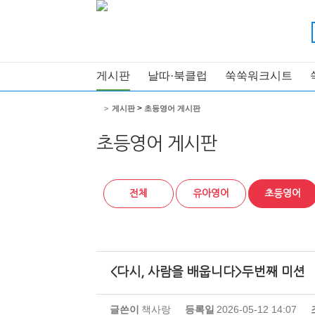
게시판
날따·북클럽
쑥쑥워크시트
>
>
게시판
초등영어 게시판
초등영어 게시판
전체
유아영어
초등영어
<다시, 사람을 배웁니다>두번째 미션
글쓴이
책사랑
등록일
2026-05-12 14:07