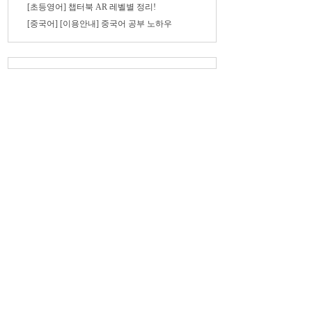
[초등영어] 챕터북 AR 레벨별 정리!
[중국어] [이용안내] 중국어 공부 노하우