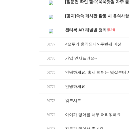
[질문전 확인 필수]쑥쑥닷컴 자주 묻는
[공지]쑥쑥 게시판 활동 시 유의사항 업데
챕터북 AR 레벨별 정리!
[344]
<모두가 움직인다> 두번째 미션
50777
가입 인사드려요~
50776
안녕하세요. 혹시 영어는 몇살부터
50775
안녕하세요
50774
워크시트
50773
아이가 영어를 너무 어려워해요..
50772
자료가 많아서 좋네요