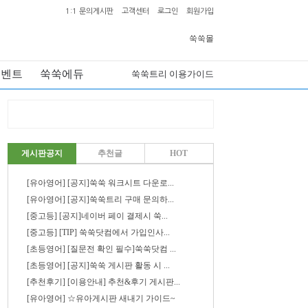
1:1 문의게시판
고객센터
로그인
회원가입
쑥쑥몰
이벤트
쑥쑥에듀
쑥쑥트리 이용가이드
게시판공지
추천글
HOT
[유아영어] [공지]쑥쑥 워크시트 다운로...
[유아영어] [공지]쑥쑥트리 구매 문의하...
[중고등] [공지]네이버 페이 결제시 쑥...
[중고등] [TIP] 쑥쑥닷컴에서 가입인사...
[초등영어] [질문전 확인 필수]쑥쑥닷컴 ...
[초등영어] [공지]쑥쑥 게시판 활동 시 ...
[추천후기] [이용안내] 추천&후기 게시판...
[유아영어] ☆유아게시판 새내기 가이드~