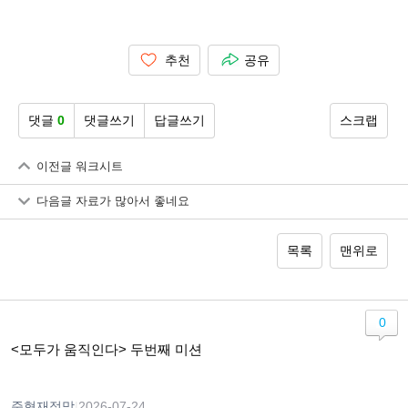
인터넷와이파이설치
추천
공유
댓글
0
댓글쓰기
답글쓰기
스크랩
이전글
워크시트
다음글
자료가 많아서 좋네요
목록
맨위로
0
<모두가 움직인다> 두번째 미션
준혁재정맘
|
2026-07-24