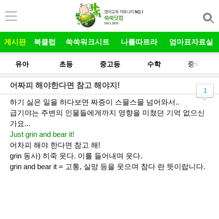
본문 바로가기
게시판
북클럽
쑥쑥워크시트
나를따르라
엄마표자료실
유아
초등
중고등
수학
중국어
어짜피 해야한다면 참고 해야지!
1
하기 싫은 일을 하다보면 짜증이 스믈스믈 넘어와서..
급기야는 주변의 인물들에게까지 영향을 미쳤던 기억 없으신
가요...
Just grin and bear it!
어차피 해야 한다면 참고 해!
grin 동사) 히죽 웃다. 이를 들어내며 웃다.
grin and bear it = 고통, 실망 등을 웃으며 참다 란 뜻이랍니다.