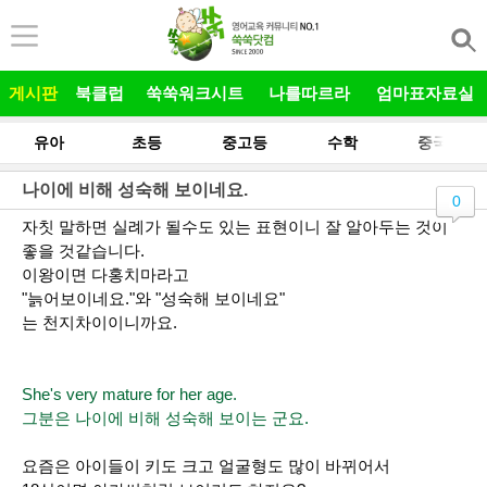
본문 바로가기
게시판
북클럽
쑥쑥워크시트
나를따르라
엄마표자료실
유아
초등
중고등
수학
중국어
나이에 비해 성숙해 보이네요.
0
자칫 말하면 실례가 될수도 있는 표현이니 잘 알아두는 것이
좋을 것같습니다.
이왕이면 다홍치마라고
"늙어보이네요."와 "성숙해 보이네요"
는 천지차이이니까요.
She's very mature for her age.
그분은 나이에 비해 성숙해 보이는 군요.
요즘은 아이들이 키도 크고 얼굴형도 많이 바뀌어서