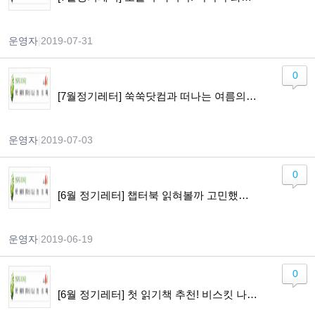
운영자
|
2019-07-31
0
[7월정기레터] 쑥쑥닷컴과 떠나는 여름의 북캉스! / 북캉스 전 읽을 탈 것 그림책/ 어드벤쳐 챕터북 잭파일 나를따르라 모집
운영자
|
2019-07-03
0
[6월 정기레터] 챕터북 읽혀볼까 고민했다면 쑥쑥닷컴 Nate the Great로 시작해보세요.
운영자
|
2019-06-19
0
[6월 정기레터] 첫 읽기책 추천! 비스킷 나를따르라 6/25 시작!