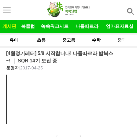
본문 바로가기
게시판
북클럽
쑥쑥워크시트
나를따르라
엄마표자료실
유아
초등
중고등
수학
중국어
[4월정기레터] 5/8 시작합니다! 나를따르라 밥북스
~! ｜ SQR 14기 모집 중
운영자
|
2017-04-25