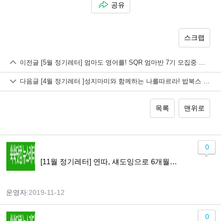
공유
스크랩
이전글
[5월 정기레터] 엄마도 영어를! SQR 엄마반 7기 모집중 ｜밥북스 나를따르라 5/8 시작
다음글
[4월 정기레터 ]성지마미와 함께하는 나를따르라! 밥북스 리딩키트 (5/8시작)
목록
맨위로
0
[11월 정기레터] 연따, 섀도잉으로 6개월만에 원어민처럼 말하기 가능?! 영어 말하기 교육 방법들을 알아봅니다.
운영자
|
2019-11-12
0