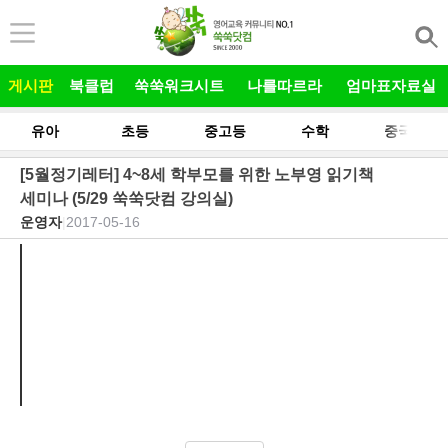
본문 바로가기
게시판
북클럽
쑥쑥워크시트
나를따르라
엄마표자료실
유아
초등
중고등
수학
중국어
[5월정기레터] 4~8세 학부모를 위한 노부영 읽기책
세미나 (5/29 쑥쑥닷컴 강의실)
운영자
|
2017-05-16