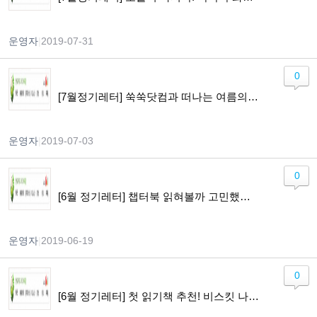
운영자
|
2019-07-31
0
[7월정기레터] 쑥쑥닷컴과 떠나는 여름의 북캉스! / 북캉스 전 읽을 탈 것 그림책/ 어드벤쳐 챕터북 잭파일 나를따르라 모집
운영자
|
2019-07-03
0
[6월 정기레터] 챕터북 읽혀볼까 고민했다면 쑥쑥닷컴 Nate the Great로 시작해보세요.
운영자
|
2019-06-19
0
[6월 정기레터] 첫 읽기책 추천! 비스킷 나를따르라 6/25 시작!