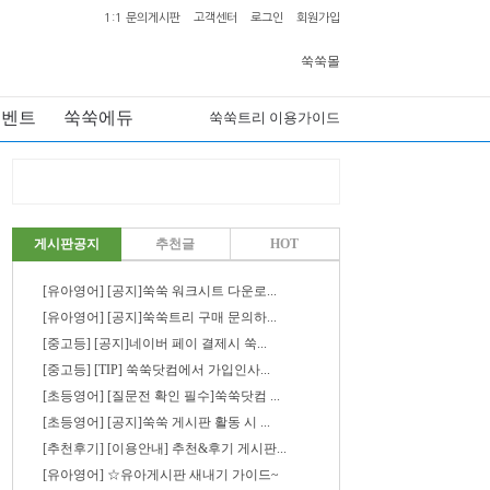
1:1 문의게시판
고객센터
로그인
회원가입
쑥쑥몰
이벤트
쑥쑥에듀
쑥쑥트리 이용가이드
게시판공지
추천글
HOT
[유아영어] [공지]쑥쑥 워크시트 다운로...
[유아영어] [공지]쑥쑥트리 구매 문의하...
[중고등] [공지]네이버 페이 결제시 쑥...
[중고등] [TIP] 쑥쑥닷컴에서 가입인사...
[초등영어] [질문전 확인 필수]쑥쑥닷컴 ...
[초등영어] [공지]쑥쑥 게시판 활동 시 ...
[추천후기] [이용안내] 추천&후기 게시판...
[유아영어] ☆유아게시판 새내기 가이드~