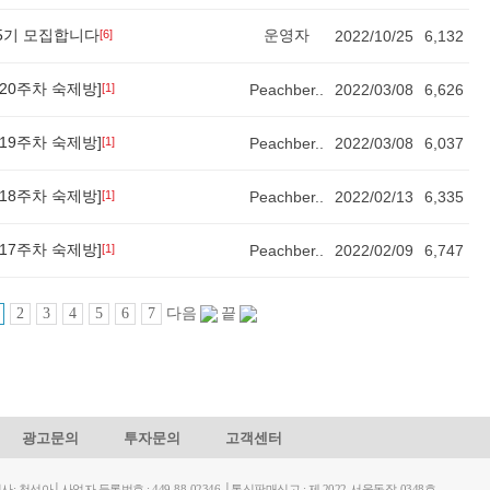
ker 5기 모집합니다
운영자
[6]
2022/10/25
6,132
er [20주차 숙제방]
[1]
Peachber..
2022/03/08
6,626
er [19주차 숙제방]
[1]
Peachber..
2022/03/08
6,037
er [18주차 숙제방]
[1]
Peachber..
2022/02/13
6,335
er [17주차 숙제방]
[1]
Peachber..
2022/02/09
6,747
2
3
4
5
6
7
다음
끝
광고문의
투자문의
고객센터
천선아│사업자 등록번호 : 449-88-02346 │통신판매신고 : 제 2022-서울동작-0348호