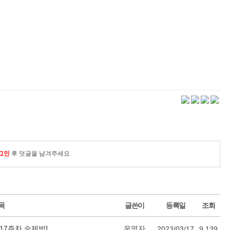
그인
후 덧글을 남겨주세요
목
글쓴이
등록일
조회
er [17주차 숙제방]
운영자
2023/03/17
9,139