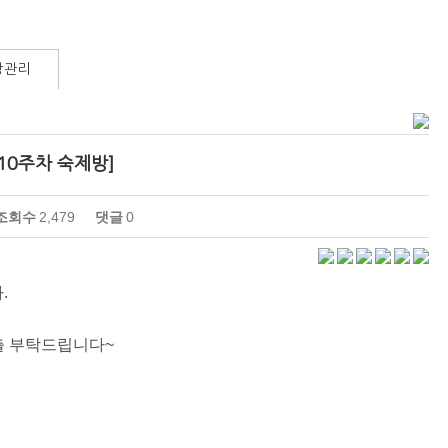
방관리
r [10주차 숙제방]
조회수
2,479
댓글
0
.
출 부탁드립니다~