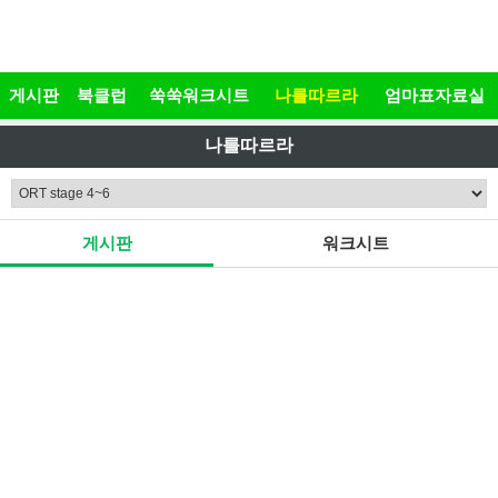
본문 바로가기
게시판
북클럽
쑥쑥워크시트
나를따르라
엄마표자료실
나를따르라
게시판
워크시트
14주차 숙제방 열어요.
1
가다도다
|
2023-03-27
14주차 활동책은 아래와 같습니다.
《The shiny key》
-숙제 마감일 : 4월 2일
-지각 마감일 : 4월 17일