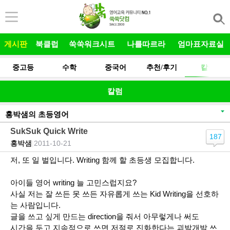
본문 바로가기
게시판
북클럽
쑥쑥워크시트
나를따르라
엄마표자료실
중고등
수학
중국어
추천/후기
칼럼
칼럼
홍박샘의 초등영어
SukSuk Quick Write
187
홍박샘
|
2011-10-21
저, 또 일 벌입니다. Writing 함께 할 초등생 모집합니다.
아이들 영어 writing 늘 고민스럽지요?
사실 저는 잘 쓰든 못 쓰든 자유롭게 쓰는 Kid Writing을 선호하
는 사람입니다.
글을 쓰고 싶게 만드는 direction을 줘서 아무렇게나 써도
시간을 두고 지속적으로 쓰면 저절로 진화한다는 괴발개발 쓰