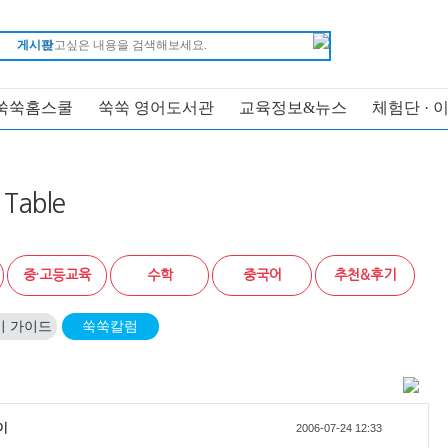
게시판
쑥쑥홈스쿨
쑥쑥 영어도서관
교육정보&뉴스
체험단 · 
Table
중·고등교육
수학
중국어
추천&후기
기 가이드
쑥쑥칼럼
이
2006-07-24 12:33