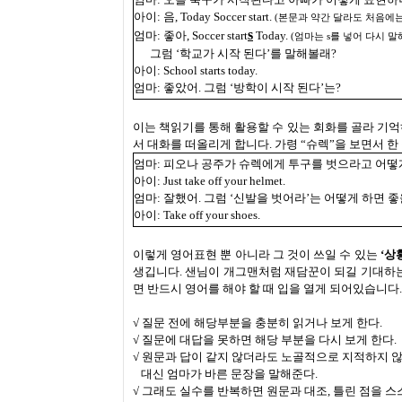
아이: 음, Today Soccer start.
(본문과 약간 달라도 처음에는
s
엄마: 좋아, Soccer start
Today.
(엄마는 s를 넣어 다시 말
그럼 ‘학교가 시작 된다’를 말해볼래?
아이: School starts today.
엄마: 좋았어. 그럼 ‘방학이 시작 된다’는?
이는 책읽기를 통해 활용할 수 있는 회화를 골라 기억
서 대화를 떠올리게 합니다. 가령 “슈렉”을 보면서 
엄마: 피오나 공주가 슈렉에게 투구를 벗으라고 어떻
아이: Just take off your helmet.
엄마: 잘했어. 그럼 ‘신발을 벗어라’는 어떻게 하면 
아이:
Take off your shoes.
이렇게 영어표현 뿐 아니라 그 것이 쓰일 수 있는
‘상
생깁니다. 샌님이 개그맨처럼 재담꾼이 되길 기대하는
면 반드시 영어를 해야 할 때 입을 열게 되어있습니다.
√ 질문 전에 해당부분을 충분히 읽거나 보게 한다.
√ 질문에 대답을 못하면 해당 부분을 다시 보게 한다.
√ 원문과 답이 같지 않더라도 노골적으로 지적하지 않
대신 엄마가 바른 문장을 말해준다.
√ 그래도 실수를 반복하면 원문과 대조, 틀린 점을 스