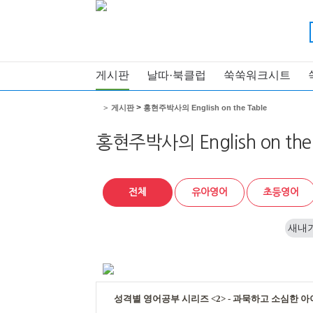
게시판
날따·북클럽
쑥쑥워크시트
>
>
게시판
홍현주박사의 English on the Table
홍현주박사의 English on the 
전체
유아영어
초등영어
새내
성격별 영어공부 시리즈 <2> - 과묵하고 소심한 아