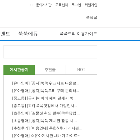
1:1 문의게시판
고객센터
로그인
회원가입
쑥쑥몰
이벤트
쑥쑥에듀
쑥쑥트리 이용가이드
게시판공지
추천글
HOT
[유아영어] [공지]쑥쑥 워크시트 다운로...
[유아영어] [공지]쑥쑥트리 구매 문의하...
[중고등] [공지]네이버 페이 결제시 쑥...
[중고등] [TIP] 쑥쑥닷컴에서 가입인사...
[초등영어] [질문전 확인 필수]쑥쑥닷컴 ...
[초등영어] [공지]쑥쑥 게시판 활동 시 ...
[추천후기] [이용안내] 추천&후기 게시판...
[유아영어] ☆유아게시판 새내기 가이드~