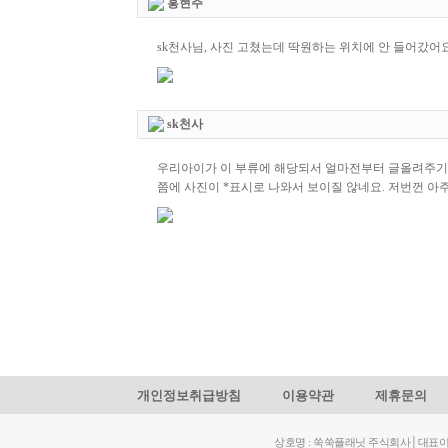
홍현주
sk천사님, 사진 고쳤는데 딱원하는 위치에 안 들어갔어요
sk천사
우리아이가 이 부류에 해당되서 얼마전부터 글올려주기를
쯤에 사진이 *표시로 나와서 보이질 않네요. 저번껀 아주
개인정보취급방침
이용약관
제휴문의
상호명 : 쑥쑥플래닛 주식회사│대표이사: 