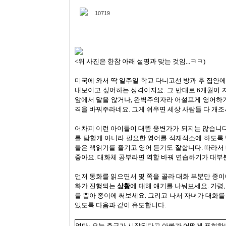
10719
<위 사진은 한참 아래 설명과 맞는 것임...ㅋㅋ)
미국에 와서 딱 일주일 학교 다니고선 방과 후 집안에 
내보이고 싶어하는 성격이지요. 그 반대로 6개월이 
앞에서 말을 않거나, 완벽주의자라 어설프게 영어하기
격을 바꿔주라네요. 그게 쉬우면 세상 사람들 다 개조시켜
어차피 이런 아이들이 대뜸 웅변가가 되지는 않습니다.
를 탐할게 아니라 필요한 영어를 적재적소에 하도록 방
들은 책읽기를 즐기고 영어 듣기도 잘합니다. 따라서
좋아요. 대화체 공부라면 역할 바꿔 연습하기가 대부
먼저 동화를 읽으면서 몇 쪽을 골라 대화 부분만 종이
화가 진행되는
상황
에 대해 얘기를 나눠보세요. 가령, Marz
를 뽑아 종이에 써보세요. 그리고 나서 자녀가 대화를
있도록 다음과 같이 유도합니다.
엄마: 오늘 축구가 시작된다고 아빠가 어떻게 표현하