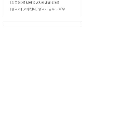
[초등영어] 챕터북 AR 레벨별 정리!
[중국어] [이용안내] 중국어 공부 노하우