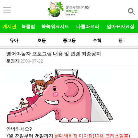
본문 바로가기
게시판
북클럽
쑥쑥워크시트
나를따르라
엄마표자료실
유아
초등
중고등
수학
중국어
영어야놀자 프로그램 내용 및 변경 최종공지
운영자
|
2009-07-22
안녕하세요
?
7
월
23
일부터
26
일까지
현대백화점 미아점(10층-크리스탈홀)