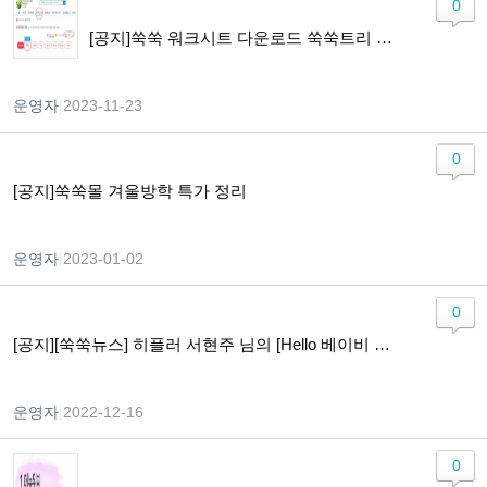
0
[공지]쑥쑥 워크시트 다운로드 쑥쑥트리 구매 전환 안내
운영자
|
2023-11-23
0
[공지]쑥쑥몰 겨울방학 특가 정리
운영자
|
2023-01-02
0
[공지][쑥쑥뉴스] 히플러 서현주 님의 [Hello 베이비 Hi 맘] 개정판 출간
운영자
|
2022-12-16
0