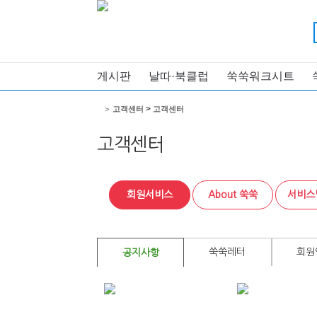
게시판
날따·북클럽
쑥쑥워크시트
>
>
고객센터
고객센터
고객센터
회원서비스
About 쑥쑥
서비스
쑥쑥레터
회원
공지사항