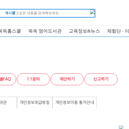
게시판
쑥쑥홈스쿨
쑥쑥 영어도서관
교육정보&뉴스
체험단 · 
별FAQ
1:1문의
제안하기
신고하기
약관
개인정보취급방침
개인정보이용 통지안내