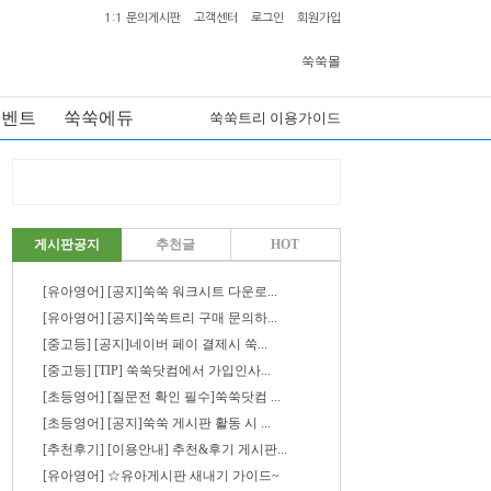
1:1 문의게시판
고객센터
로그인
회원가입
쑥쑥몰
이벤트
쑥쑥에듀
쑥쑥트리 이용가이드
게시판공지
추천글
HOT
[유아영어] [공지]쑥쑥 워크시트 다운로...
[유아영어] [공지]쑥쑥트리 구매 문의하...
[중고등] [공지]네이버 페이 결제시 쑥...
[중고등] [TIP] 쑥쑥닷컴에서 가입인사...
[초등영어] [질문전 확인 필수]쑥쑥닷컴 ...
[초등영어] [공지]쑥쑥 게시판 활동 시 ...
[추천후기] [이용안내] 추천&후기 게시판...
[유아영어] ☆유아게시판 새내기 가이드~