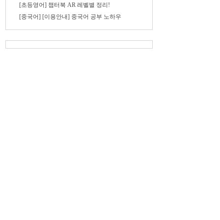
[초등영어] 챕터북 AR 레벨별 정리!
[중국어] [이용안내] 중국어 공부 노하우