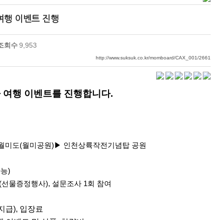
 여행 이벤트 진행
조회수
9,953
http://www.suksuk.co.kr/momboard/CAX_001/2661
 여행 이벤트를 진행합니다.
월미도(월미공원)▶ 인천상륙작전기념탑 공원
가능)
(선물증정행사),
설문조사 1회 참여
지급), 입장료