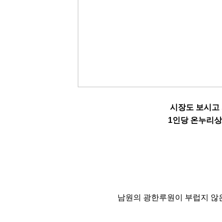
시장도 보시고
1인당 온누리상
남원의 광한루원이 부럽지 않은