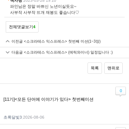
책사랑
|
2023-03-28 19:10
파인님은 정말 바쁘신 노년이실듯요~
사부작 사부작 뜨개 재봉도 좋습니다♡
전체댓글보기
4
이전글
<소크라테스 익스프레스> 첫번째 미션(1~3장)
다음글
<소크라테스 익스프레스> (에릭와이너) 일정입니다 :)
목록
맨위로
0
[11기]<모든 단어에 이야기가 있다> 첫번째미션
초록달빛3
|
2026-08-06