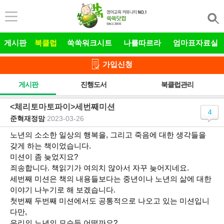
본문 바로가기
게시판
북클럽
쑥쑥워크시트
나를따르라
엄마표자료실
가입신청
게시판
진행도서
북클럽관리
<체리토마토파이>세번째미션
4
준혁재정맘
|
2023-03-26
노년의 소소한 일상의 행복을, 그리고 죽음에 대한 생각들을
갖게 하는 책이었습니다.
미션이 좀 늦었지요?
죄송합니다. 책읽기가 여의치 않아서 자꾸 늦어지네요.
세번째 미션은 책의 내용들보다는 중년이나 노년의 삶에 대한
이야기 나누기로 해 보겠습니다.
첫번째 두번째 미션에서도 공통적으로 나오고 있는 미션입니
다만,
우리의 노년의 모습들 어떨까요?