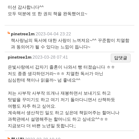
미션 감사합니다^^
모두 덕분에 또 한 권의 책을 완독했어요~
pinetree1m
|
2023-04-04 23:22
책사랑님의 독서에 대한 사랑이 느껴져요~^^ 꾸준함이 치열함
과 동의어가 될 수 있다는 느낌이 듭니다~
pinetree1m
|
2023-03-28 07:41
답댓글
은빛사랑에서 갑자기 졸혼이 나와서 빵 터졌습니다 ㅎㅎ
저도 종종 생각하던거라~ㅎㅎ 치열한 독서가 아닌
심심한데 책이나 읽을까~ 넘 좋네요^^
저는 사부작 사부작 뜨개나 재봉하면서 보내기도 하고
텃밭을 꾸미기도 하고 여기 저기 돌아다니면서 산책하듯
여행도 자주 하고 싶어요.
계속해서 생산적인 일도 하고 싶은데 책읽어주는 할머니나
과학관에서 설명해주는 할머니도 하고 싶네요^^ㅎㅎ
지금보다 더 바쁜 노년일 듯합니다;;