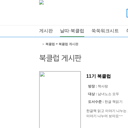
게시판
날따·북클럽
쑥쑥워크시트
>
>
북클럽
북클럽 게시판
북클럽 게시판
11기 북클럽
방장 :
책사랑
대상 :
남녀노소 모두
도서수준 :
한글 책읽기
한글책 읽고 이야기 나누는
이야기 나누어 보아요~~