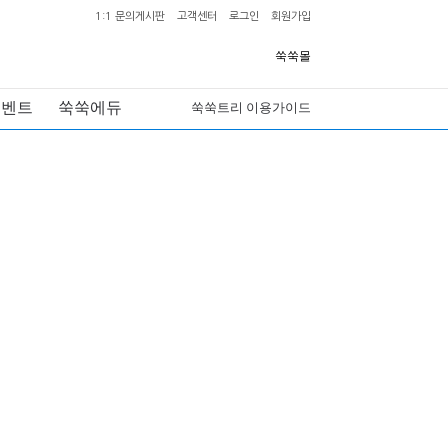
1:1 문의게시판
고객센터
로그인
회원가입
쑥쑥몰
이벤트
쑥쑥에듀
쑥쑥트리 이용가이드