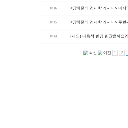
<장하준의 경재학 레시피> 마지막
8416
<장하준의 경제학 레시피> 두번
8415
(제안) 다음책 변경 괜찮을까요?
[
8414
1
2
최신
이전