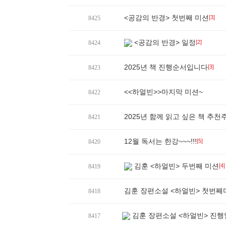
<공감의 반경> 첫번째 미션
[3]
8425
<공감의 반경> 일정
[2]
8424
2025년 책 진행순서입니다
[3]
8423
<<하얼빈>>마지막 미션~
8422
2025년 함께 읽고 싶은 책 추천
8421
12월 독서는 한강~~~!!!
[5]
8420
김훈 <하얼빈> 두번째 미션
[4]
8419
김훈 장편소설 <하얼빈> 첫번째
8418
김훈 장편소설 <하얼빈> 진
8417