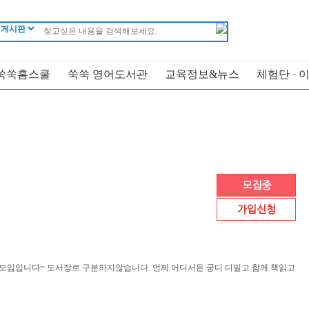
쑥쑥홈스쿨
쑥쑥 영어도서관
교육정보&뉴스
체험단 · 
모집중
가입신청
 모임입니다~ 도서장르 구분하지않습니다. 언제 어디서든 궁디 디밀고 함께 책읽고