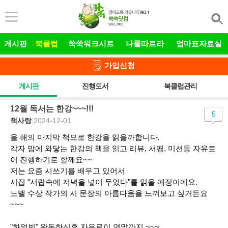
본문 바로가기
게시판
북클럽
쑥쑥워크시트
나를따르라
엄마표자료실
가입신청
게시판
진행도서
북클럽관리
12월 독서는 한강~~~!!!
5
책사랑
|
2024-12-01
올 해의 마지막 책으로 한강을 읽을까합니다.
각자 맘에 와닿는 한강의 책을 읽고 리뷰, 서평, 미션등 자유로
이 진행하기로 할께요~~
저는 요즘 시쓰기를 배우고 있어서
시집 "서랍속에 저녁을 넣어 두었다"를 읽을 예정이에요.
노밸 수상 작가의 시 문장의 아름다움을 느껴보고 싶거든요
~~~
"하얼빈" 완독하신후 자유로이 연말까지 ~~~