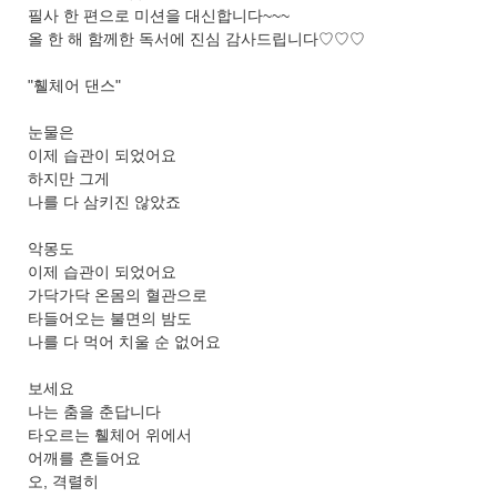
필사 한 편으로 미션을 대신합니다~~~
올 한 해 함께한 독서에 진심 감사드립니다♡♡♡
"휄체어 댄스"
눈물은
이제 습관이 되었어요
하지만 그게
나를 다 삼키진 않았죠
악몽도
이제 습관이 되었어요
가닥가닥 온몸의 혈관으로
타들어오는 불면의 밤도
나를 다 먹어 치울 순 없어요
보세요
나는 춤을 춘답니다
타오르는 휄체어 위에서
어깨를 흔들어요
오, 격렬히