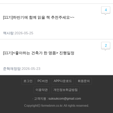
4
[11기]하반기에 함께 읽을 책 추전주세요~~
책사랑
|
2026-05-25
2
[11기]<좋아하는 건축가 한 명쯤> 진행일정
준혁재정맘
|
2026-05-23
로그인
PC버전
APP다운로드
회원문의
이용약관
개인정보취급방침
· 고객지원 :
suksukcom@gmail.com
Copyrightⓒ formebnm.co.kr. All rights reserved.