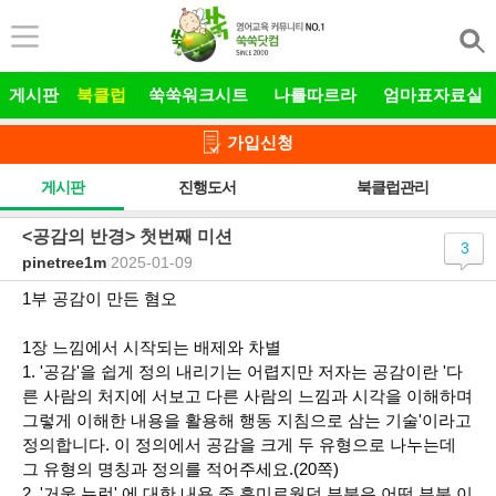
본문 바로가기
게시판
북클럽
쑥쑥워크시트
나를따르라
엄마표자료실
가입신청
게시판
진행도서
북클럽관리
<공감의 반경> 첫번째 미션
3
pinetree1m
|
2025-01-09
1부 공감이 만든 혐오
1장 느낌에서 시작되는 배제와 차별
1. '공감'을 쉽게 정의 내리기는 어렵지만 저자는 공감이란 '다
른 사람의 처지에 서보고 다른 사람의 느낌과 시각을 이해하며
그렇게 이해한 내용을 활용해 행동 지침으로 삼는 기술'이라고
정의합니다. 이 정의에서 공감을 크게 두 유형으로 나누는데
그 유형의 명칭과 정의를 적어주세요.(20쪽)
2. '거울 뉴런' 에 대한 내용 중 흥미로웠던 부분은 어떤 부분 이