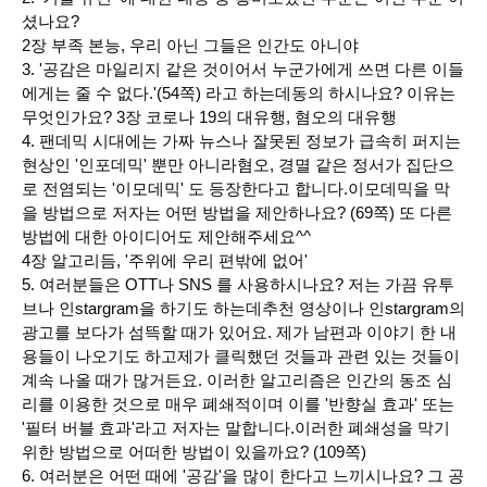
셨나요?
2장 부족 본능, 우리 아닌 그들은 인간도 아니야
3. '공감은 마일리지 같은 것이어서 누군가에게 쓰면 다른 이들
에게는 줄 수 없다.'(54쪽) 라고 하는데동의 하시나요? 이유는
무엇인가요? 3장 코로나 19의 대유행, 혐오의 대유행
4. 팬데믹 시대에는 가짜 뉴스나 잘못된 정보가 급속히 퍼지는
현상인 '인포데믹' 뿐만 아니라혐오, 경멸 같은 정서가 집단으
로 전염되는 '이모데믹' 도 등장한다고 합니다.이모데믹을 막
을 방법으로 저자는 어떤 방법을 제안하나요? (69쪽) 또 다른
방법에 대한 아이디어도 제안해주세요^^
4장 알고리듬, '주위에 우리 편밖에 없어'
5. 여러분들은 OTT나 SNS 를 사용하시나요? 저는 가끔 유투
브나 인stargram을 하기도 하는데추천 영상이나 인stargram의
광고를 보다가 섬뜩할 때가 있어요. 제가 남편과 이야기 한 내
용들이 나오기도 하고제가 클릭했던 것들과 관련 있는 것들이
계속 나올 때가 많거든요. 이러한 알고리즘은 인간의 동조 심
리를 이용한
것으로 매우 폐쇄적이며
이를 '반향실 효과' 또는
'필터 버블 효과'라고 저자는 말합니다.
이러한 폐쇄성을 막기
위한 방법으로 어떠한 방법이 있을까요? (109쪽)
6. 여러분은 어떤 때에 '공감'을 많이 한다고 느끼시나요? 그 공