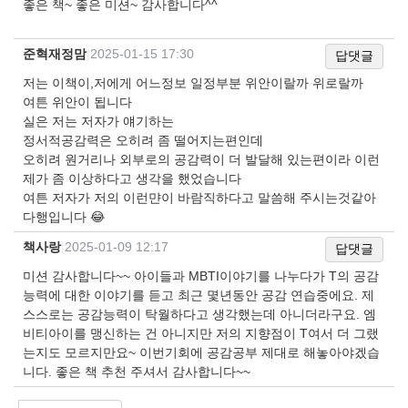
좋은 책~ 좋은 미션~ 감사합니다^^
준혁재정맘
|
2025-01-15 17:30
답댓글
저는 이책이,저에게 어느정보 일정부분 위안이랄까 위로랄까
여튼 위안이 됩니다
실은 저는 저자가 얘기하는
정서적공감력은 오히려 좀 떨어지는편인데
오히려 원거리나 외부로의 공감력이 더 발달해 있는편이라 이런
제가 좀 이상하다고 생각을 했었습니다
여튼 저자가 저의 이런먄이 바람직하다고 말씀해 주시는것같아
다행입니다 😂
책사랑
|
2025-01-09 12:17
답댓글
미션 감사합니다~~ 아이들과 MBTI이야기를 나누다가 T의 공감
능력에 대한 이야기를 듣고 최근 몇년동안 공감 연습중에요. 제
스스로는 공감능력이 탁월하다고 생각했는데 아니더라구요. 엠
비티아이를 맹신하는 건 아니지만 저의 지향점이 T여서 더 그랬
는지도 모르지만요~ 이번기회에 공감공부 제대로 해놓아야겠습
니다. 좋은 책 추천 주셔서 감사합니다~~