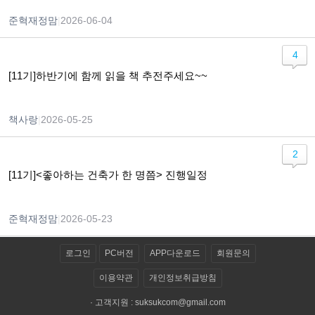
준혁재정맘
|
2026-06-04
4
[11기]하반기에 함께 읽을 책 추전주세요~~
책사랑
|
2026-05-25
2
[11기]<좋아하는 건축가 한 명쯤> 진행일정
준혁재정맘
|
2026-05-23
로그인
PC버전
APP다운로드
회원문의
이용약관
개인정보취급방침
· 고객지원 :
suksukcom@gmail.com