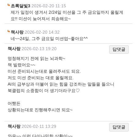
초록달빛3
|
2026-02-20 11:15
제가 일정이 생겨서 2/24일 미션을 그 주 금요일까지 올릴게
요!! 미션이 늦어져서 죄송해요~
책사랑
|
2026-02-20 14:32
네~~24일, 그주 금요일 미션업~좋아요^^
책사랑
|
2026-02-13 19:20
답댓글
멍청해지기 전에 읽는 뇌과학~
책 빌렸어요~~
미션 준비되시는대로 올려주셔도 되요.
저도 미션 준비되는 대로 올릴께요.
AI의 급부상과 더불어 읽는 힘을 강조하는 말들을 들으니
북클럽의 소중함이 더 생기더라구요♡
어쨌든
상황되는대로 진행햬주시면 되요~
책사랑
|
2026-02-11 13:29
답댓글
와우~~ 이런 다이나믹한 상황이~~