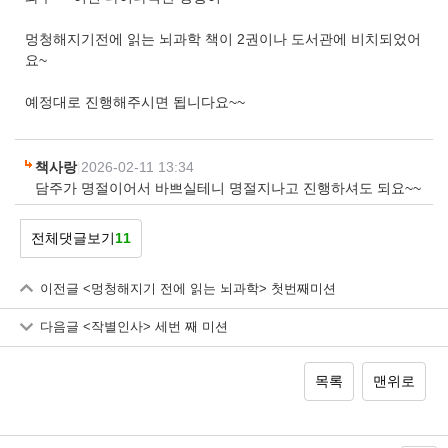
멍청해지기전에 읽는 뇌과학 책이 2권이나 도서관에 비치되었어
요~
예정대로 진행해주시면 됩니다요~~
책사랑
|
2026-02-11 13:34
담주가 명절이어서 바쁘실테니 명절지나고 진행하셔도 되요~~
전체댓글보기
11
이전글
<멍청해지기 전에 읽는 뇌과학> 첫번째미션
다음글
<작별인사> 세번 째 미션
목록
맨위로