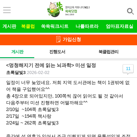
본문 바로가기
게시판
북클럽
쑥쑥워크시트
나를따르라
엄마표자료실
가입신청
게시판
진행도서
북클럽관리
<멍청해지기 전에 읽는 뇌과학> 미션 일정
11
초록달빛3
|
2026-02-02
일정이 너무 늦었네요. 저희 지역 도서관에는 책이 1권밖에 없
어 책을 구입했어요^^
총 4장으로 되어있지만, 100쪽씩 끊어 읽어도 될 것 같아서
다음주부터 미션 진행하면 어떨까해요^^
2/10일 ~104쪽 초록달빛3
2/17일 ~194쪽 책사랑
2/24일 ~ 262쪽 초록달빛3
중간에 설 연휴가 있어서 조금 미뤄지게 되면 융통성있게 조정