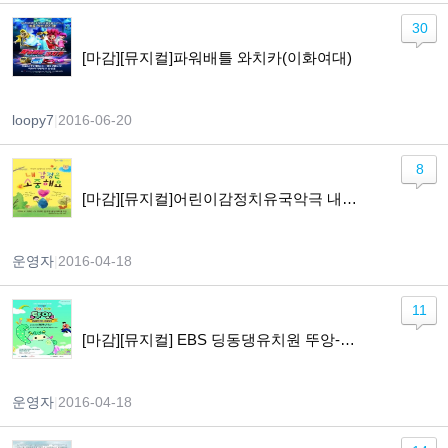
30
[마감][뮤지컬]파워배틀 와치카(이화여대)
loopy7
|
2016-06-20
8
[마감][뮤지컬]어린이감정치유국악극 내감정은소중해요
운영자
|
2016-04-18
11
[마감][뮤지컬] EBS 딩동댕유치원 뚜앙-사라진 칭찬배지
운영자
|
2016-04-18