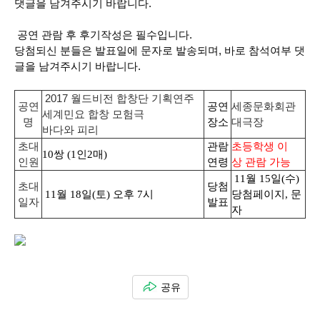
댓글을 남겨주시기 바랍니다.
공연 관람 후
후기작성은 필수
입니다.
당첨되신 분들은 발표일에 문자로 발송되며, 바로 참석여부 댓
글을 남겨주시기 바랍니다.
2017 월드비전 합창단 기획연주
세종문화회관
공연
공연
세계민요 합창 모험극
대극장
명
장소
바다와 피리
초대
관람
초등학생 이
10쌍 (1인2매)
인원
연령
상 관람 가능
11월 15일(수)
초대
당첨
11월 18일(토) 오후 7시
당첨페이지, 문
일자
발표
자
공유