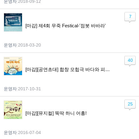
운영자
|
2018-09-12
7
[마감] 제4회 무죽 Festical-'점봇 바바라'
운영자
|
2018-03-20
40
[마감][공연초대] 합창 모헙극 바다와 피리 (2017 월드비전 합창단 기획연주 세계민요 합창 모헙극)
운영자
|
2017-10-31
25
[마감][뮤지컬] 뚝딱 하니 어흥!
운영자
|
2016-07-04