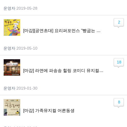
운영자
|
2019-05-28
2
[마감][공연초대] 요리퍼포먼스 "빵굽는 포포아저씨" 5/30(목) 2시
운영자
|
2019-05-10
18
[마감] 라면에 파송송 힐링 코미디 뮤지컬 2/23 토 오후 2시
운영자
|
2019-01-30
8
[마감] 가족뮤지컬 어른동생