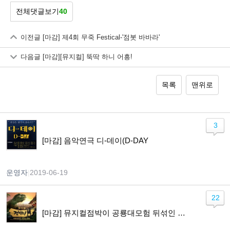
전체댓글보기
40
이전글
[마감] 제4회 무죽 Festical-'점봇 바바라'
다음글
[마감][뮤지컬] 뚝딱 하니 어흥!
목록
맨위로
3
[마감] 음악연극 디-데이(D-DAY
운영자
|
2019-06-19
22
[마감] 뮤지컬점박이 공룡대모험 뒤섞인 세계