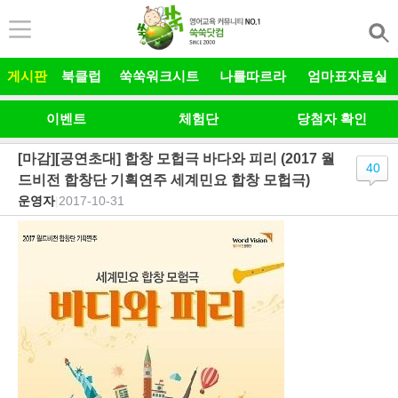
본문 바로가기
게시판
북클럽
쑥쑥워크시트
나를따르라
엄마표자료실
이벤트
체험단
당첨자 확인
[마감][공연초대] 합창 모헙극 바다와 피리 (2017 월
40
드비전 합창단 기획연주 세계민요 합창 모헙극)
운영자
|
2017-10-31