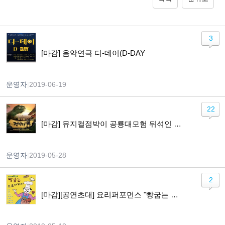
3
[마감] 음악연극 디-데이(D-DAY
운영자
|
2019-06-19
22
[마감] 뮤지컬점박이 공룡대모험 뒤섞인 세계
운영자
|
2019-05-28
2
[마감][공연초대] 요리퍼포먼스 "빵굽는 포포아저씨" 5/30(목) 2시