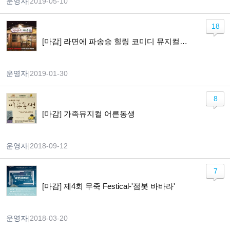
운영자
|
2019-05-10
18
[마감] 라면에 파송송 힐링 코미디 뮤지컬 2/23 토 오후 2시
운영자
|
2019-01-30
8
[마감] 가족뮤지컬 어른동생
운영자
|
2018-09-12
7
[마감] 제4회 무죽 Festical-'점봇 바바라'
운영자
|
2018-03-20