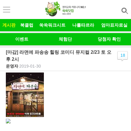
본문 바로가기
게시판
북클럽
쑥쑥워크시트
나를따르라
엄마표자료실
이벤트
체험단
당첨자 확인
[마감] 라면에 파송송 힐링 코미디 뮤지컬 2/23 토 오
18
후 2시
운영자
|
2019-01-30