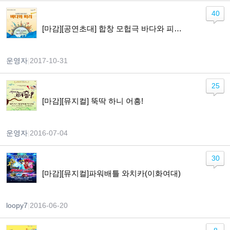
40
[마감][공연초대] 합창 모헙극 바다와 피리 (2017 월드비전 합창단 기획연주 세계민요 합창 모헙극)
운영자
|
2017-10-31
25
[마감][뮤지컬] 뚝딱 하니 어흥!
운영자
|
2016-07-04
30
[마감][뮤지컬]파워배틀 와치카(이화여대)
loopy7
|
2016-06-20