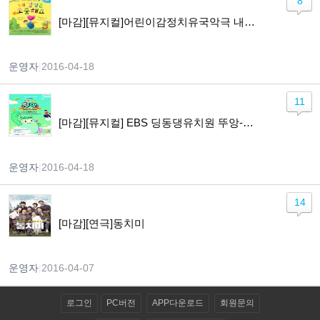
8
[마감][뮤지컬]어린이감정치유국악극 내감정은소중해요
운영자
|
2016-04-18
11
[마감][뮤지컬] EBS 딩동댕유치원 뚜앙-사라진 칭찬배지
운영자
|
2016-04-18
14
[마감][연극]동치미
운영자
|
2016-04-07
로그인
PC버전
APP다운로드
회원문의