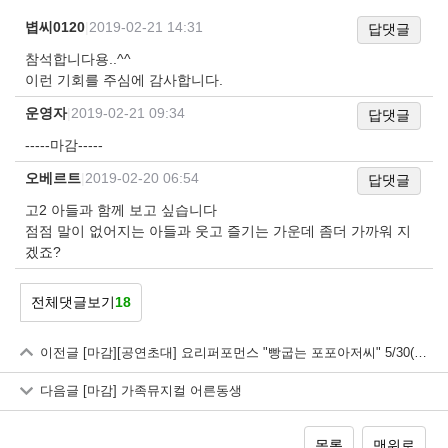
볍씨0120
|
2019-02-21 14:31
답댓글
참석합니다용..^^
이런 기회를 주심에 감사합니다.
운영자
|
2019-02-21 09:34
답댓글
-----마감-----
오베르트
|
2019-02-20 06:54
답댓글
고2 아들과 함께 보고 싶습니다
점점 말이 없어지는 아들과 웃고 즐기는 가운데 좀더 가까워 지
겠죠?
전체댓글보기
18
이전글
[마감][공연초대] 요리퍼포먼스 "빵굽는 포포아저씨" 5/30(목) 2시
다음글
[마감] 가족뮤지컬 어른동생
목록
맨위로