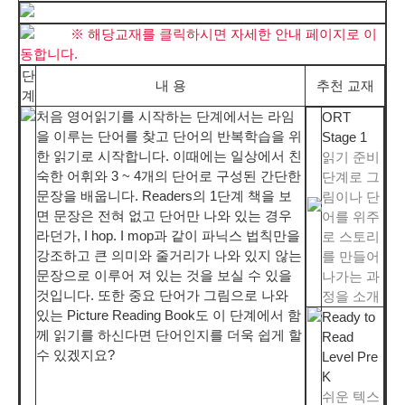
※ 해당교재를 클릭하시면 자세한 안내 페이지로 이
동합니다.
단
내 용
추천 교재
계
처음 영어읽기를 시작하는 단계에서는 라임
ORT
을 이루는 단어를 찾고 단어의 반복학습을 위
Stage 1
한 읽기로 시작합니다. 이때에는 일상에서 친
읽기 준비
숙한 어휘와 3 ~ 4개의 단어로 구성된 간단한
단계로 그
문장을 배웁니다. Readers의 1단계 책을 보
림이나 단
면 문장은 전혀 없고 단어만 나와 있는 경우
어를 위주
라던가, I hop. I mop과 같이 파닉스 법칙만을
로 스토리
강조하고 큰 의미와 줄거리가 나와 있지 않는
를 만들어
문장으로 이루어 져 있는 것을 보실 수 있을
나가는 과
것입니다. 또한 중요 단어가 그림으로 나와
정을 소개
있는 Picture Reading Book도 이 단계에서 함
Ready to
께 읽기를 하신다면 단어인지를 더욱 쉽게 할
Read
수 있겠지요?
Level Pre
K
쉬운 텍스