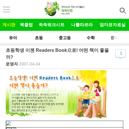
본문 바로가기
게시판
북클럽
쑥쑥워크시트
나를따르라
엄마표자료실
유아
초등
중고등
수학
중국어
초등학생 이젠 Readers Book으로! 어떤 책이 좋을
3
까?
운영자
|
2007-04-04