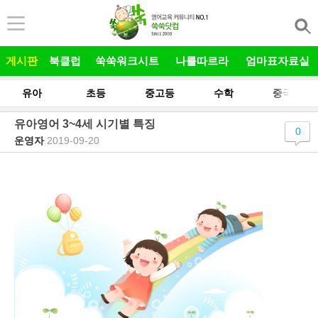
본문 바로가기
게시판
북클럽
쑥쑥워크시트
나를따르라
엄마표자료실
유아
초등
중고등
수학
중국어
유아영어 3~4세 시기별 특징
0
운영자
|
2019-09-20