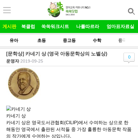
본문 바로가기
게시판
북클럽
쑥쑥워크시트
나를따르라
엄마표자료실
유아
초등
중고등
수학
중국어
[문학상] 카네기 상 (영국 아동문학상의 노벨상)
0
운영자
|
2019-09-25
카네기 상
카네기 상은 영국도서관협회(CILIP)에서 수여하는 상으로 한
해동안 영국에서 출판된 서적들 중 가장 훌륭한 아동문학 작품
의 작가에게 수여하는 상입니다.