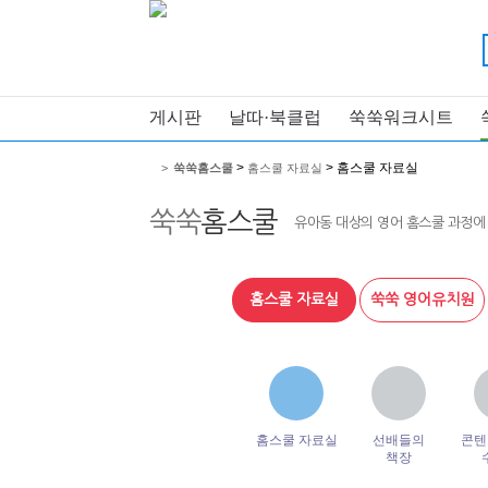
게시판
날따·북클럽
쑥쑥워크시트
>
> 홈스쿨 자료실
>
쑥쑥홈스쿨
홈스쿨 자료실
쑥쑥
홈스쿨
유아동 대상의 영어 홈스쿨 과정에
홈스쿨 자료실
쑥쑥 영어유치원
홈스쿨 자료실
선배들의
콘텐
책장