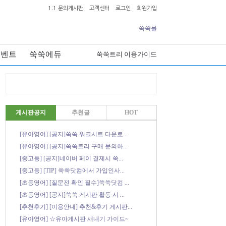
1:1 문의게시판
고객센터
로그인
회원가입
쑥쑥몰
이벤트
쑥쑥에듀
쑥쑥트리 이용가이드
게시판공지
추천글
HOT
[유아영어] [공지]쑥쑥 워크시트 다운로...
[유아영어] [공지]쑥쑥트리 구매 문의하...
[중고등] [공지]네이버 페이 결제시 쑥...
[중고등] [TIP] 쑥쑥닷컴에서 가입인사...
[초등영어] [질문전 확인 필수]쑥쑥닷컴 ...
[초등영어] [공지]쑥쑥 게시판 활동 시 ...
[추천후기] [이용안내] 추천&후기 게시판...
[유아영어] ☆유아게시판 새내기 가이드~