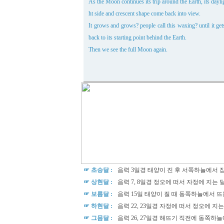
As the Moon continues its trip around the Earth, its dayli
ht side and crescent shape come back into view.
It grows and grows? people call this waxing? until it get
back to its starting point behind the Earth.
Then we see the full Moon again.
☞ 초승달 :
음력 3일경 태양이 진 후 서쪽하늘에서 
☞ 상현달 :
음력 7, 8일경 정오에 떠서 자정에 지는 
☞ 보름달 :
음력 15일 태양이 질 때 동쪽하늘에서 뜨
☞ 하현달 :
음력 22, 23일경 자정에 떠서 정오에 지는
☞ 그믐달 :
음력 26, 27일경 해뜨기 직전에 동쪽하