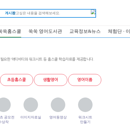
게시판
쑥쑥홈스쿨
쑥쑥 영어도서관
교육정보&뉴스
체험단 · 
 필요한 액티비티와 워크시트 등 홈스쿨 학습자료를 제공합니다.
초등홈스쿨
생활영어
영어이름
츠 공모전
이미지자료실
영어동영상
워크시트
수상작
만들기