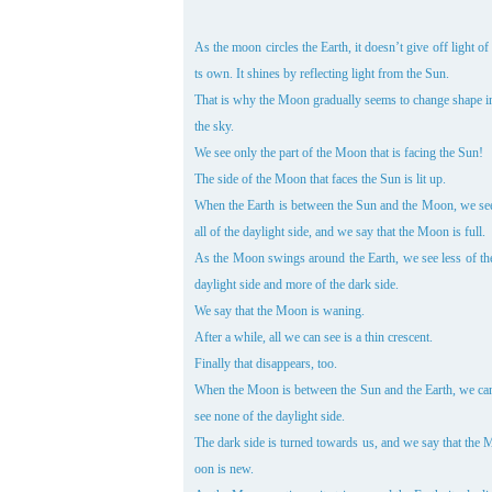
As the moon circles the Earth, it doesn’t give off light of 
ts own. It shines by reflecting light from the Sun.
That is why the Moon gradually seems to change shape i
the sky.
We see only the part of the Moon that is facing the Sun!
The side of the Moon that faces the Sun is lit up.
When the Earth is between the Sun and the Moon, we se
all of the daylight side, and we say that the Moon is full.
As the Moon swings around the Earth, we see less of th
daylight side and more of the dark side.
We say that the Moon is waning.
After a while, all we can see is a thin crescent.
Finally that disappears, too.
When the Moon is between the Sun and the Earth, we ca
see none of the daylight side.
The dark side is turned towards us, and we say that the 
oon is new.