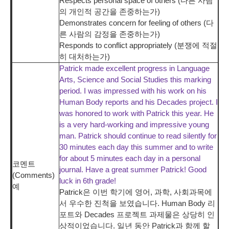
Respects personal space of others (다른 사람
의 개인적 공간을 존중하는가)
Demonstrates concern for feeling of others (다
른 사람의 감정을 존중하는가)
Responds to conflict appropriately (분쟁에 적절
히 대처하는가)
Patrick made excellent progress in Language
Arts, Science and Social Studies this marking
period. I was impressed with his work on his
Human Body reports and his Decades project. I
was honored to work with Patrick this year. He
is a very hard-working and impressive young
man. Patrick should continue to read silently for
30 minutes each day this summer and to write
for about 5 minutes each day in a personal
코멘트
journal. Have a great summer Patrick! Good
(Comments)
luck in 6th grade!
예
Patrick은 이번 학기에 영어, 과학, 사회과목에
서 우수한 진척을 보였습니다. Human Body 리
포트와 Decades 프로젝트 과제물은 상당히 인
상적이었습니다. 일년 동안 Patrick과 함께 할