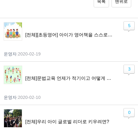
목록
맨위로
5
[전체][초등영어] 아이가 영어책을 스스로 읽기까지
운영자
|
2020-02-19
3
[전체]문법교육 언제가 적기이고 어떻게 가르쳐야 하나요?
운영자
|
2020-02-10
0
[전체]우리 아이 글로벌 리더로 키우려면?