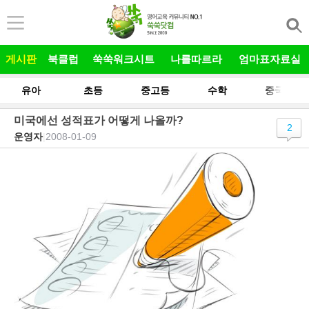
본문 바로가기
게시판
북클럽
쑥쑥워크시트
나를따르라
엄마표자료실
유아
초등
중고등
수학
중국어
미국에선 성적표가 어떻게 나올까?
2
운영자
|
2008-01-09