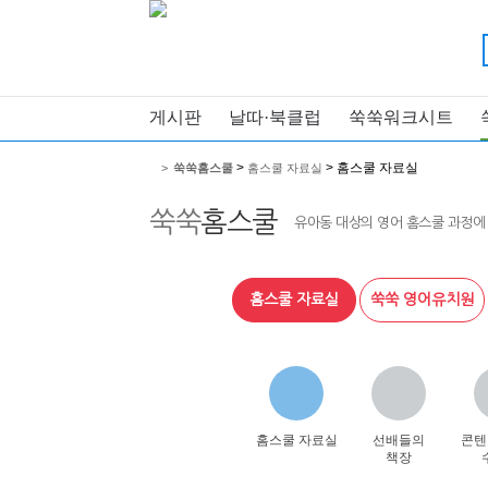
게시판
날따·북클럽
쑥쑥워크시트
>
> 홈스쿨 자료실
>
쑥쑥홈스쿨
홈스쿨 자료실
쑥쑥
홈스쿨
유아동 대상의 영어 홈스쿨 과정에
홈스쿨 자료실
쑥쑥 영어유치원
홈스쿨 자료실
선배들의
콘텐
책장