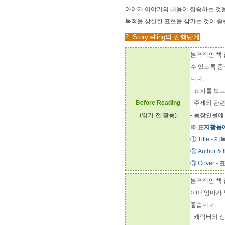
아이가 이야기의 내용이 집중하는 것을
목적을 상실한 표현을 삼가는 것이 좋
2. Storytelling의 진행단계
본격적인 책
수 있도록 준
니다.
- 표지를 보
Before Reading
- 주제와 관
(읽기 전 활동)
- 등장인물에
※ 표지활동에
① Title -
제
② Author & Il
③ Cover -
표
본격적인 책 
이때 엄마가 
좋습니다.
- 캐릭터와 