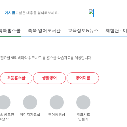
게시판
쑥쑥홈스쿨
쑥쑥 영어도서관
교육정보&뉴스
체험단 · 
 필요한 액티비티와 워크시트 등 홈스쿨 학습자료를 제공합니다.
초등홈스쿨
생활영어
영어이름
츠 공모전
이미지자료실
영어동영상
워크시트
수상작
만들기