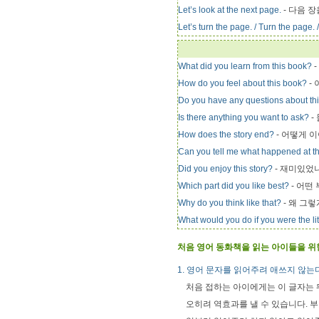
Let’s look at the next page.
- 다음 장
Let’s turn the page. / Turn the page. 
What did you learn from this book?
-
How do you feel about this book?
- 
Do you have any questions about th
Is there anything you want to ask?
-
How does the story end?
- 어떻게 
Can you tell me what happened at t
Did you enjoy this story?
- 재미있었
Which part did you like best?
- 어떤
Why do you think like that?
- 왜 그
What would you do if you were the li
처음 영어 동화책을 읽는 아이들을 
1. 영어 문자를 읽어주려 애쓰지 않는다
처음 접하는 아이에게는 이 글자는 
오히려 역효과를 낼 수 있습니다. 