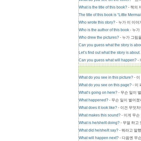
What is the title of this book?
- 책의
The title of this book is “Little Merma
Who wrote this story?
- 누가 이 이
Who is the author of this book
- 누가
Who drew the pictures?
- 누가 그림
Can you guess what the story is abo
Let’s find out what the story is about.
Can you guess what will happen?
-
What do you see in this picture?
- 
What do you see on this page?
- 이
What’s going on here?
- 무슨 일이 
What happened?
- 무슨 일이 벌어졌
What does it look like?
- 이건 무엇처
What makes this sound?
- 이게 무슨
What is he/she/it doing?
- 무얼 하고
What did he/she/it say?
- 뭐라고 말
What will happen next?
- 다음엔 무