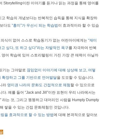
Storytelling이란 이야기를 듣거나 읽는 과정을 통해 영어를
이고 학습의 개념보다는 반복적인 습득을 통해 지식을 확장하
엇보다도
“흥미”가 우선시 되는 학습법
이 효과적이라 할 수 있습
적의식이 없어 스스로 학습동기가 없는 어린아이에게는
“재미
하고 싶다, 또 하고 싶다”라는 자발적인 욕구
를 자극하여 반복
로 영어 학습에 있어 스토리텔링이 가진 가장 큰 매력이 아닐까
 읽기는 그야말로
끊임없이 이야기에 대해 상상해 보고, 어떻
를 확장하고 그를 기반으로 언어발달
을 도모할 수 있습니다.
아니라
영미권 나라의 문화도 간접적으로 체험
할 수 있으므로
 예를 들어 “Jack and Jill”이란 표현이 우리 나라에서는
라는 것, 그리고 똥똥하고 대머리인 사람을 Humpty Dumpty
해 쌓을 수 있는 간접 문화체험인 것입니다.
링을 효과적으로 할 수 있는 방법
에 대해 본격적으로 알아보
기술