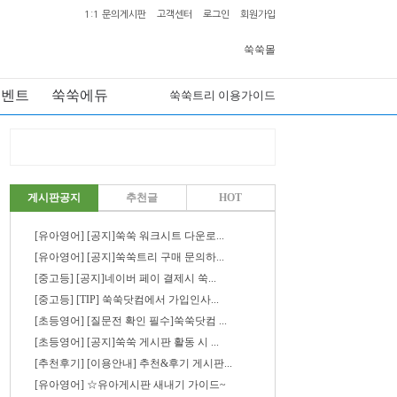
1:1 문의게시판
고객센터
로그인
회원가입
쑥쑥몰
이벤트
쑥쑥에듀
쑥쑥트리 이용가이드
게시판공지
추천글
HOT
[유아영어] [공지]쑥쑥 워크시트 다운로...
[유아영어] [공지]쑥쑥트리 구매 문의하...
[중고등] [공지]네이버 페이 결제시 쑥...
[중고등] [TIP] 쑥쑥닷컴에서 가입인사...
[초등영어] [질문전 확인 필수]쑥쑥닷컴 ...
[초등영어] [공지]쑥쑥 게시판 활동 시 ...
[추천후기] [이용안내] 추천&후기 게시판...
[유아영어] ☆유아게시판 새내기 가이드~