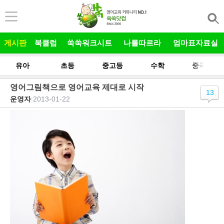
본문 바로가기
게시판
북클럽
쑥쑥워크시트
나를따르라
엄마표자료실
유아
초등
중고등
수학
중국어
영어그림책으로 영어교육 제대로 시작
13
운영자
|
2013-01-22