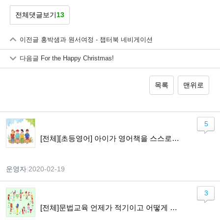
전체댓글보기
13
이전글
홍박샘과 원서여정 - 챕터북 네비게이션
다음글
For the Happy Christmas!
목록
맨위로
5
[전체][초등영어] 아이가 영어책을 스스로 읽기까지
운영자
|
2020-02-19
3
[전체]문법교육 언제가 적기이고 어떻게 가르쳐야 하나요?