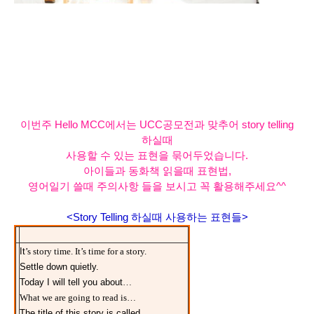
이번주 Hello MCC에서는 UCC공모전과 맞추어 story telling
하실때
사용할 수 있는 표현을 묶어두었습니다.
아이들과 동화책 읽을때 표현법,
영어일기 쓸때 주의사항 들을 보시고 꼭 활용해주세요^^
<Story Telling 하실때 사용하는 표현들>
It
’
s story time. It
’
s time for a story.
Settle down quietly.
Today I will tell you about
…
What we are going to read is
…
The title of this story is called
…