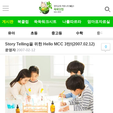
본문 바로가기
게시판
북클럽
쑥쑥워크시트
나를따르라
엄마표자료실
유아
초등
중고등
수학
중국어
Story Telling을 위한 Hello MCC 3탄!(2007.02.12)
0
운영자
|
2007-02-12