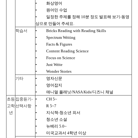
•
화상영어
•
원어민 수업
•
일정한 주제를 정해
10
분 정도 발표해 보기
-
동영
상으로 만들어 주세요
.
학습서
•
Bricks Reading with Reading Skills
•
Spectrum Writing
•
Facts & Figures
•
Content Reading Science
•
Focus on Science
•
Just Write
•
Wonder Stories
기타
•
영자신문
•
영어잡지
•
애니멀 플래닛
/NASA Kids/
디즈니 채널
초등
집중듣기
-
•
CH 5~
고학
선택사항
•
R 5~7
년
•
지식책
-
청소년 외서
•
청소년 소설
•
뉴베리
5.0~
•
미국교과서
4
학년 이상