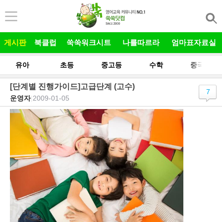
본문 바로가기
게시판
북클럽
쑥쑥워크시트
나를따르라
엄마표자료실
유아
초등
중고등
수학
중국어
[단계별 진행가이드]고급단계 (고수)
7
운영자
|
2009-01-05