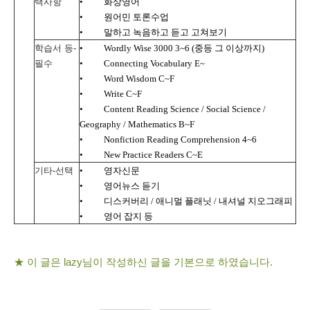
택사항
•
화상영어
•
원어민 토론수업
•
말하고 녹음하고 듣고 고쳐보기
학습서 등
-
•
Wordly Wise 3000 3~6 (
중등 그 이상까지
)
필수
•
Connecting Vocabulary E~
•
Word Wisdom C~F
•
Write C~F
•
Content Reading Science / Social Science /
Geography / Mathematics B~F
•
Nonfiction Reading Comprehension 4~6
•
New Practice Readers C~E
기타
-
선택
•
영자신문
•
영어뉴스 듣기
•
디스커버리
/
애니멀 플래닛
/
내셔널 지오그래피
•
영어 잡지 등
★ 이 글은
lazy
님이 작성하신 글을 기본으로 하였습니다
.