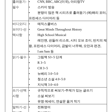
흘려듣기
-
•
CNN, BBC, ABC(
미국
),
아리랑
TV
필수
•
스카이 방송
•
분량이 많은 책 시리즈로 흘려듣기
(
예
)
해리 포터
,
프린세스 다이어리 등
비디오
/
디
•
매직스쿨버스
브이디
-
선
•
Great Minds Throughout History
택사항
•
High School Musical
•
레인맨
,
쉰들러 리스트
,
시티 오브 조이
,
반지의 제
왕
,
프린세스 다이어리
,
금발이 너무해
,
오만과 편견
,
•
I am Sam
등
읽기
-
필수
•
그림책
S3~5
단계
•
R 3~5
•
CH 3~5
•
뉴베리
3.0~5.0
•
청소년 소설
4.0~5.0
•
지식책
3.0~4.0
쓰기
-
선택
•
규칙적으로 써보기
-
주제가 있는 글쓰기
사항
•
소설 써보기
•
유명 에세이
,
연설문
옮겨 적기
말하기
-
선
•
전화영어