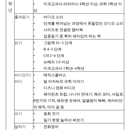
학
•
미국교과서
-
리터러시
4
학년 이상
,
과학
3
학년 이
년
상
흘려듣기
•
비디오 소리
•
단계를 뛰어넘는 과정에서 못들었던 오디오 소리
•
시리즈로 연결된 챕터북
•
집중듣기 중 특히 재미있어 하는 책
읽기
•
그림책
S1~5
단계
•
R 4~5
단계
•
CH 2~4
단계
•
뉴베리
3.0
이상
•
미국교과서
1
학년
~4
학년
비디오
/
디
•
매직스쿨버스
비디
•
빌 아저씨의 과학 이야기
•
디즈니 영화 비디오
•
페어런츠 트립
,
나니아 연대기
,
해리 포터
,
샤일로
,
8
번가의 기적
,
배트맨 포에버
,
말괄량이 삐삐
,
캐러비안
의 해적
,
마이 걸 등
쓰기
•
동화 짓기
•
일기 분량 늘여서 써보기
말하기
•
전화영어