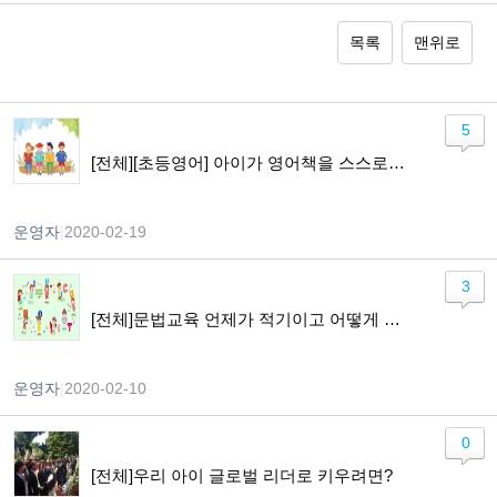
목록
맨위로
5
[전체][초등영어] 아이가 영어책을 스스로 읽기까지
운영자
|
2020-02-19
3
[전체]문법교육 언제가 적기이고 어떻게 가르쳐야 하나요?
운영자
|
2020-02-10
0
[전체]우리 아이 글로벌 리더로 키우려면?