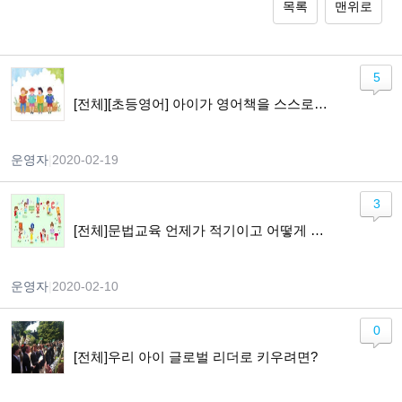
목록
맨위로
5
[전체][초등영어] 아이가 영어책을 스스로 읽기까지
운영자
|
2020-02-19
3
[전체]문법교육 언제가 적기이고 어떻게 가르쳐야 하나요?
운영자
|
2020-02-10
0
[전체]우리 아이 글로벌 리더로 키우려면?