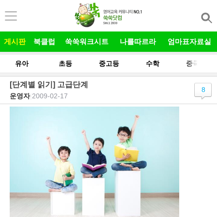
본문 바로가기
게시판
북클럽
쑥쑥워크시트
나를따르라
엄마표자료실
유아
초등
중고등
수학
중국어
[단계별 읽기] 고급단계
8
운영자
|
2009-02-17